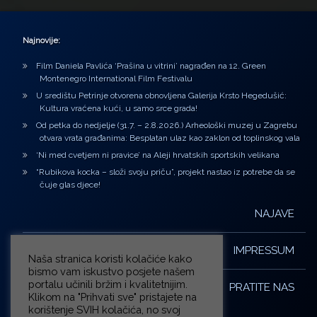
Najnovije:
Film Daniela Pavlića ‘Prašina u vitrini’ nagrađen na 12. Green
Montenegro International Film Festivalu
U središtu Petrinje otvorena obnovljena Galerija Krsto Hegedušić:
Kultura vraćena kući, u samo srce grada!
Od petka do nedjelje (31.7. – 2.8.2026.) Arheološki muzej u Zagrebu
otvara vrata građanima: Besplatan ulaz kao zaklon od toplinskog vala
‘Ni med cvetjem ni pravice’ na Aleji hrvatskih sportskih velikana
“Rubikova kocka – složi svoju priču”, projekt nastao iz potrebe da se
čuje glas djece!
NAJAVE
IMPRESSUM
Naša stranica koristi kolačiće kako
bismo vam iskustvo posjete našem
portalu učinili bržim i kvalitetnijim.
PRATITE NAS
Klikom na "Prihvati sve" pristajete na
korištenje SVIH kolačića, no svoj