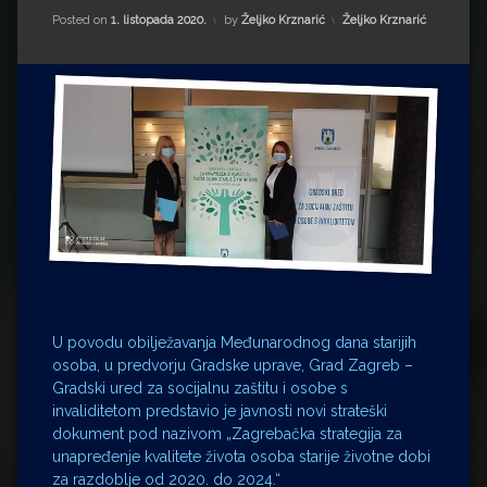
Impressum
Milenko Strižak
Kategorije:
Posted on
1. listopada 2020.
by
Željko Krznarić
Željko Krznarić
Drugi autori
Drugi autori
Matea Andrić
Ljiljana Lekanić-Kljaić
Željko Krznarić
Mario Lovreković
Miroslav Šantek
U povodu obilježavanja Međunarodnog dana starijih
osoba, u predvorju Gradske uprave, Grad Zagreb –
Gradski ured za socijalnu zaštitu i osobe s
invaliditetom predstavio je javnosti novi strateški
dokument pod nazivom „Zagrebačka strategija za
unapređenje kvalitete života osoba starije životne dobi
za razdoblje od 2020. do 2024.“