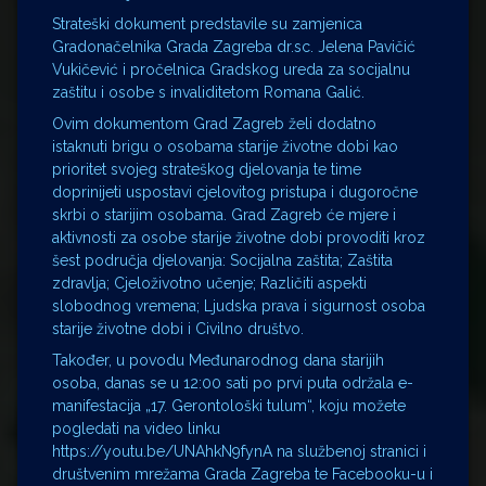
Strateški dokument predstavile su zamjenica
Gradonačelnika Grada Zagreba dr.sc. Jelena Pavičić
Vukičević i pročelnica Gradskog ureda za socijalnu
zaštitu i osobe s invaliditetom Romana Galić.
Ovim dokumentom Grad Zagreb želi dodatno
istaknuti brigu o osobama starije životne dobi kao
prioritet svojeg strateškog djelovanja te time
doprinijeti uspostavi cjelovitog pristupa i dugoročne
skrbi o starijim osobama. Grad Zagreb će mjere i
aktivnosti za osobe starije životne dobi provoditi kroz
šest područja djelovanja: Socijalna zaštita; Zaštita
zdravlja; Cjeloživotno učenje; Različiti aspekti
slobodnog vremena; Ljudska prava i sigurnost osoba
starije životne dobi i Civilno društvo.
Također, u povodu Međunarodnog dana starijih
osoba, danas se u 12:00 sati po prvi puta održala e-
manifestacija „17. Gerontološki tulum“, koju možete
pogledati na video linku
https://youtu.be/UNAhkN9fynA na službenoj stranici i
društvenim mrežama Grada Zagreba te Facebooku-u i