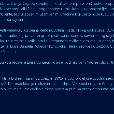
sudbina, krivnja, želja za osvetom ili društvenom pravdom), ostvario op
ozofičnosti, ali i fantazmogoričnošću i mistikom, s ugođajem tjeskob
bijente, te s ugroženim usamljenim junacima koji često nose klicu vla
 i nisu svjesni“.
. Anti Peterliću, „uz Jeana Renoira, Johna Forda, Howarda Hawksa i Alf
filma“, autor koji je, kao „majstor izražavanja neuroza suvremenog svijet
a u susretima s politikom i suvremenom civilizacijom kao i suočenj
štejna, Luisa Buñuela, Alfreda Hitchcocka, Henri-Georges Clouzota, C
 filma noira.
njolskog redatelja Luisa Buñuela, koja se pod nazivom Nadrealistički fil
 filma Diskretni šarm buržoazije (1972), a uoči projekcije uvodnu riječ
inović. Retrospektiva je realizirana u suradnji s Veleposlanstvom Španjo
joj će većinu meksičkih filmova hrvatska publika premijerno imati prili