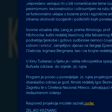
„neprestano varirajući tri u biti romantičarske teme (
pesimizmom, iracionalnošću i oštroumljem na rubu fil
se funkcionalno uklapa u bizarne priče i egzotične am
žrtvama okolnosti (socijalnih i političkih) kojih ponekad
Izvorna vizualna stila, Lang je, prema filmologu, prof
Hitchcocka, kultni redatelj klasičnog stila fabularnog 
podneblja tjeskobe i gotovo sudbinske nemoći čovjek
sobom i smrću“, zamjetljivo utjecao na Sergeja Ejzen
Chabrola, Ingmara Bergmana, kao i na brojne redatelje
U Kinu Tuškanac u tijeku je i velika retrospektiva špa
Buñuela održava do srijede, 30. rujna.
Program je počeo u ponedjeljak, 21. rujna projekcijom
stvaralaštvu održao je gost, filmski redatelj Igor Bez
Zagrebu te s Cineteca Nacional México, zahvaljujući ko
restauriranom izdanju.
Raspored projekcija možete saznati
ovdje.
ŽELJKO KRZNARIĆ