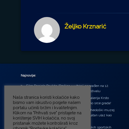
Željko Krznarić
Najnovije:
Film Daniela Pavlića ‘Prašina u vitrini’ nagrađen na 12.
Green Montenegro International Film Festivalu
Naša stranica koristi kolačiće kako
U središtu Petrinje otvorena obnovljena Galerija Krsto
bismo vam iskustvo posjete našem
Hegedušić: Kultura vraćena kući, u samo srce grada!
portalu učinili bržim i kvalitetnijim.
Od petka do nedjelje (31.7. – 2.8.2026.) Arheološki muzej
Klikom na "Prihvati sve" pristajete na
u Zagrebu otvara vrata građanima: Besplatan ulaz kao
korištenje SVIH kolačića, no svoj
zaklon od toplinskog vala
pristanak možete kontrolirati kroz
‘Ni med cvetjem ni pravice’ na Aleji hrvatskih sportskih
izbornik "Postavke kolačića".