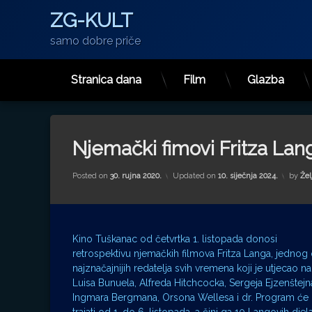
ZG-KULT
samo dobre priče
Stranica dana
Film
Glazba
Preskoči
na
sadržaj
Njemački fimovi Fritza Lan
Posted on
30. rujna 2020.
Updated on
10. siječnja 2024.
by
Žel
Kino Tuškanac od četvrtka 1. listopada donosi
retrospektivu njemačkih filmova Fritza Langa, jednog
najznačajnijih redatelja svih vremena koji je utjecao na
Luisa Bunuela, Alfreda Hitchcocka, Sergeja Ejzenštejn
Ingmara Bergmana, Orsona Wellesa i dr. Program će