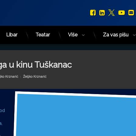
Facebook
LinkedIn
X.com
You
Libar
Teatar
Više
Za vas pišu
ga u kinu Tuškanac
Kategorije:
jko Krznarić
Željko Krznarić
 od
a,