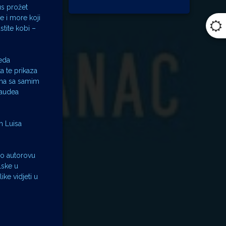
us prožet
e i more koji
stite kobi –
reda
a te prikaza
ima sa samim
laudea
m Luisa
 o autorovu
lske u
ke vidjeti u