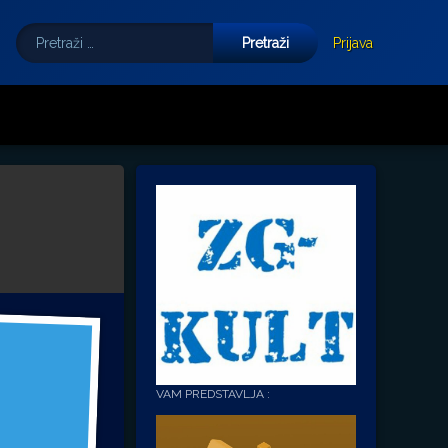
Pretraži:
Tube
E-mail
Prijava
VAM PREDSTAVLJA :