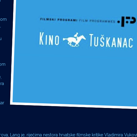
a
ijom
,
u
tom
,
ora
ar
ova, Lang je, riječima nestora hrvatske filmske kritike Vladimira Vukov