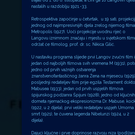
trajati od 1. do 6. listopada, a čini ga 10 Langovih djel
nastalih u razdoblju 1921.-33.
Retrospektiva započinje u četvrtak, u 19 sati, projekc
jednog od najimpresivnijih djela zrelog nijemog filma
Metropolis (1927). Uoči projekcije uvodnu riječ o
Langovu iznimnom značaju i mjestu u svjetskom film
održat će filmolog, prof. dr. sc. Nikica Gilić.
U nastavku programa slijede prvi Langov zvučni film i
jedan od najboljih filmova svih vremena M (1931), po
jedno od prvih važnijih ostvarenja
znanstvenofantastičnog žanra Žena na mjesecu (1929)
posljednji redateljev film prije egzila Testament dokt
Mabusea (1933), jedan od prvih uspjelih filmova
špijunskog podžanra Špijuni (1928), jedno od ključnih
dometa njemačkog ekspresionizma Dr. Mabuse, kock
(1922, u 2 dijela), prvi veliki redateljev uspjeh Umorna
smrt (1921), te čuvena legenda Nibelunzi (1924, u 2
dijela).
Dajući ključne i prve doprinose razvoju niza (pod)žanr