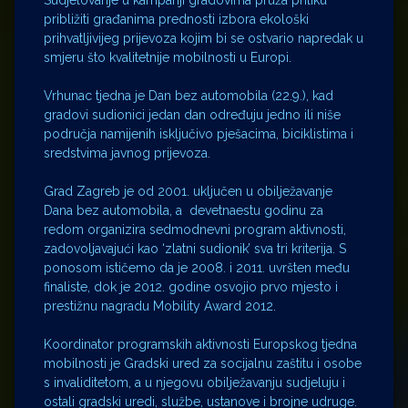
Sudjelovanje u kampanji gradovima pruža priliku
približiti građanima prednosti izbora ekološki
prihvatljivijeg prijevoza kojim bi se ostvario napredak u
smjeru što kvalitetnije mobilnosti u Europi.
Vrhunac tjedna je Dan bez automobila (22.9.), kad
gradovi sudionici jedan dan određuju jedno ili niše
područja namijenih isključivo pješacima, biciklistima i
sredstvima javnog prijevoza.
Grad Zagreb je od 2001. uključen u obilježavanje
Dana bez automobila, a devetnaestu godinu za
redom organizira sedmodnevni program aktivnosti,
zadovoljavajući kao ‘zlatni sudionik’ sva tri kriterija. S
ponosom ističemo da je 2008. i 2011. uvršten među
finaliste, dok je 2012. godine osvojio prvo mjesto i
prestižnu nagradu Mobility Award 2012.
Koordinator programskih aktivnosti Europskog tjedna
mobilnosti je Gradski ured za socijalnu zaštitu i osobe
s invaliditetom, a u njegovu obilježavanju sudjeluju i
ostali gradski uredi, službe, ustanove i brojne udruge.