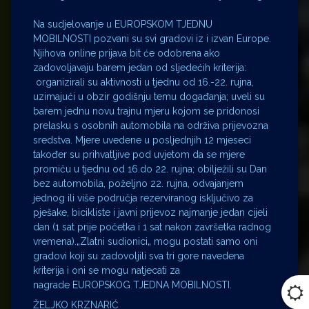
Na sudjelovanje u EUROPSKOM TJEDNU
MOBILNOSTI pozvani su svi gradovi iz i izvan Europe.
Njihova online prijava bit će odobrena ako
zadovoljavaju barem jedan od sljedećih kriterija:
organizirali su aktivnosti u tjednu od 16.-22. rujna,
uzimajući u obzir godišnju temu događanja; uveli su
barem jednu novu trajnu mjeru kojom se pridonosi
prelasku s osobnih automobila na održiva prijevozna
sredstva. Mjere uvedene u posljednjih 12 mjeseci
također su prihvatljive pod uvjetom da se mjere
promiču u tjednu od 16.do 22. rujna; obilježili su Dan
bez automobila, poželjno 22. rujna, odvajanjem
jednog ili više područja rezerviranog isključivo za
pješake, bicikliste i javni prijevoz najmanje jedan cijeli
dan (1 sat prije početka i 1 sat nakon završetka radnog
vremena).„Zlatni sudionici„ mogu postati samo oni
gradovi koji su zadovoljili sva tri gore navedena
kriterija i oni se mogu natjecati za
nagrade EUROPSKOG TJEDNA MOBILNOSTI.
ŽELJKO KRZNARIĆ