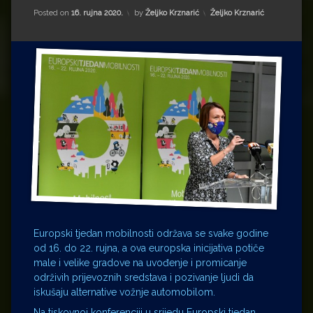
Impressum
Milenko Strižak
Kategorije:
Posted on
16. rujna 2020.
by
Željko Krznarić
Željko Krznarić
Drugi autori
Drugi autori
Matea Andrić
Ljiljana Lekanić-Kljaić
Željko Krznarić
Mario Lovreković
Miroslav Šantek
Europski tjedan mobilnosti održava se svake godine
od 16. do 22. rujna, a ova europska inicijativa potiče
male i velike gradove na uvođenje i promicanje
održivih prijevoznih sredstava i pozivanje ljudi da
iskušaju alternative vožnje automobilom.
Na tiskovnoj konferenciji u srijedu Europski tjedan