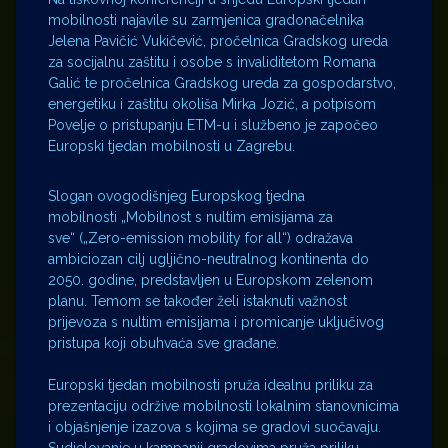
mobilnosti najavile su zarmjenica gradonačelnika
Jelena Pavičić Vukičević, pročelnica Gradskog ureda
za socijalnu zaštitu i osobe s invaliditetom Romana
Galić te pročelnica Gradskog ureda za gospodarstvo,
energetiku i zaštitu okoliša Mirka Jozić, a potpisom
Povelje o pristupanju ETM-u i službeno je započeo
Europski tjedan mobilnosti u Zagrebu.
Slogan ovogodišnjeg Europskog tjedna
mobilnosti „Mobilnost s nultim emisijama za
sve“ („Zero-emission mobility for all“) odražava
ambiciozan cilj ugljično-neutralnog kontinenta do
2050. godine, predstavljen u Europskom zelenom
planu. Temom se također želi istaknuti važnost
prijevoza s nultim emisijama i promicanje uključivog
pristupa koji obuhvaća sve građane.
Europski tjedan mobilnosti pruža idealnu priliku za
prezentaciju održive mobilnosti lokalnim stanovnicima
i objašnjenje izazova s kojima se gradovi suočavaju.