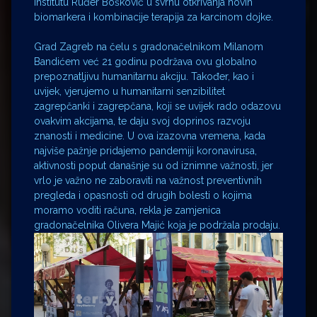
Institutu Ruđer Bošković u svrhu otkrivanja novih
biomarkera i kombinacije terapija za karcinom dojke.
Grad Zagreb na čelu s gradonačelnikom Milanom
Bandićem već 21 godinu podržava ovu globalno
prepoznatljivu humanitarnu akciju. Također, kao i
uvijek, vjerujemo u humanitarni senzibilitet
zagrepčanki i zagrepčana, koji se uvijek rado odazovu
ovakvim akcijama, te daju svoj doprinos razvoju
znanosti i medicine. U ova izazovna vremena, kada
najviše pažnje pridajemo pandemiji koronavirusa,
aktivnosti poput današnje su od iznimne važnosti, jer
vrlo je važno ne zaboraviti na važnost preventivnih
pregleda i opasnosti od drugih bolesti o kojima
moramo voditi računa, rekla je zamjenica
gradonačelnika Olivera Majić koja je podržala prodaju.