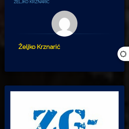
ŽELJKO KRZNARIĆ
Željko Krznarić