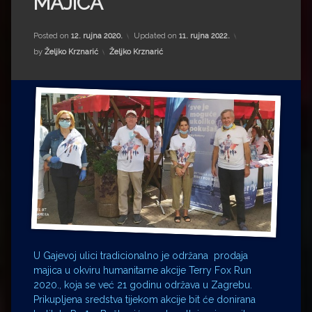
MAJICA
Impressum
Milenko Strižak
Drugi autori
Drugi autori
Posted on
12. rujna 2020.
Updated on
11. rujna 2022.
Kategorije:
by
Željko Krznarić
Željko Krznarić
Matea Andrić
Ljiljana Lekanić-Kljaić
Željko Krznarić
Mario Lovreković
Miroslav Šantek
U Gajevoj ulici tradicionalno je održana prodaja
majica u okviru humanitarne akcije Terry Fox Run
2020., koja se već 21 godinu održava u Zagrebu.
Prikupljena sredstva tijekom akcije bit će donirana