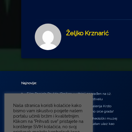
Željko Krznarić
Najnovije:
Film Daniela Pavlića ‘Prašina u vitrini’ nagrađen na 12.
Green Montenegro International Film Festivalu
Naša stranica koristi kolačiće kako
U središtu Petrinje otvorena obnovljena Galerija Krsto
bismo vam iskustvo posjete našem
Hegedušić: Kultura vraćena kući, u samo srce grada!
portalu učinili bržim i kvalitetnijim.
Od petka do nedjelje (31.7. – 2.8.2026.) Arheološki muzej
Klikom na "Prihvati sve" pristajete na
u Zagrebu otvara vrata građanima: Besplatan ulaz kao
korištenje SVIH kolačića, no svoj
zaklon od toplinskog vala
pristanak možete kontrolirati kroz