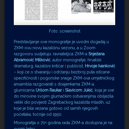
Foto: screenshot
Predstavljanje ove monografije je uvodni događaj u
ZKM-ovu novu kazališnu sezonu, a u Zoom
razgovoru sudjeluju: ravnateljica ZKM-a
Snježana
Abramović Milković
, autor monografije, hrvatski
dramaturg, kazališni kritičar i publicist,
Hrvoje Ivanković
– koji će o stvaranju i održanju bezbroj puta isticane
specifičnosti i pogonske snage ZKM-ova umjetničkog
ansambla razgovarati s doajenkama ZKM-a,
glumicama
Uršom Raukar
i
Slavicom Jukić
, koja je sve
do mirovine svojim glumačkim ostvarenjima obilježila
veliki dio povijesti Zagrebačkog kazališta mladih, uz
koje je bila vezana gotovo od samih njegovih
početaka, točnije od 1950.
Monografija o 70+ godina rada ZKM-a dostupna je na
ovom linku: