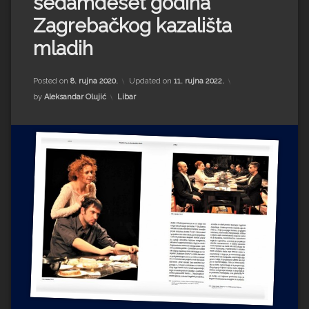
sedamdeset godina
Impressum
Milenko Strižak
Zagrebačkog kazališta
Drugi autori
Drugi autori
mladih
Matea Andrić
Posted on
8. rujna 2020.
Updated on
11. rujna 2022.
Kategorije:
by
Aleksandar Olujić
Libar
Ljiljana Lekanić-Kljaić
Željko Krznarić
Mario Lovreković
Miroslav Šantek