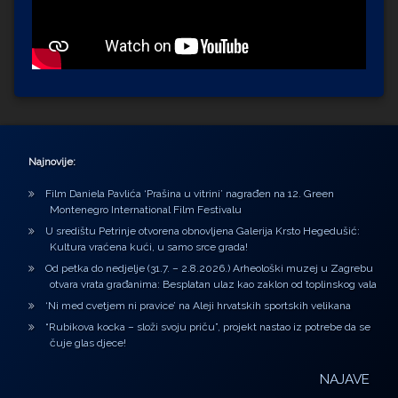
Najnovije:
Film Daniela Pavlića ‘Prašina u vitrini’ nagrađen na 12. Green
Montenegro International Film Festivalu
U središtu Petrinje otvorena obnovljena Galerija Krsto Hegedušić:
Kultura vraćena kući, u samo srce grada!
Od petka do nedjelje (31.7. – 2.8.2026.) Arheološki muzej u Zagrebu
otvara vrata građanima: Besplatan ulaz kao zaklon od toplinskog vala
‘Ni med cvetjem ni pravice’ na Aleji hrvatskih sportskih velikana
“Rubikova kocka – složi svoju priču”, projekt nastao iz potrebe da se
čuje glas djece!
NAJAVE