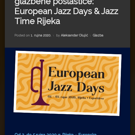
glazbene poslastice:
Impressum
Milenko Strižak
European Jazz Days & Jazz
Drugi autori
Drugi autori
Time Rijeka
Matea Andrić
Kategorije:
Posted on
1. rujna 2020.
by
Aleksandar Olujić
Glazba
Ljiljana Lekanić-Kljaić
Željko Krznarić
Mario Lovreković
Miroslav Šantek