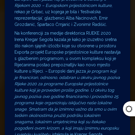
Rijekom 2020 – Europskom prijestolnicom kulture
,
rekao je Grbac, uz kojega je bila i ‘festivalska
reprezentacija’, glazbenici Alba Nacinovich, Emir
Grozdanić, Spartaco Črnjarić i Zvonimir Radišić.
Na konferenciji za medije direktorica RIJEKE 2020
Irena Kregar Šegota kazala je kako je izuzetno sretna
što nakon sjajnih izložbi koje su otvorene u prostoru
Exporta projekt Europske prijestolnice kulture nastavlja
s glazbenim programom, u ovom kompleksu koji je
Riječanima postao prepoznatljiv kao novo mjesto
kulture u Rijeci.
–
Europski dani jazza
je program koji
je financiran, odnosno, odabran u okviru javnog poziva
Rijeke 2020 za programe Europske prijestolnice
kulture koji je proveden prošle godine. U okviru tog
javnog poziva ove godine financiramo i provodimo 25
programa koje organiziraju isključivo naše lokalne
snage. Smatram da je iznimno važno da smo u ovim
teškim okolnostima pružili podršku lokalnim
snagama, lokalnim umjetnicima koji su itekako
pogođeni ovom krizom, a koji imaju iznimnu europsku
i svjetsku kvalitetu
, istaknula je Kregar Šegota.