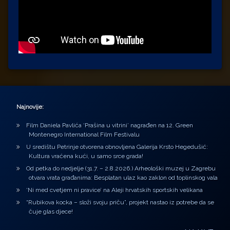
Najnovije:
Film Daniela Pavlića ‘Prašina u vitrini’ nagrađen na 12. Green
Montenegro International Film Festivalu
U središtu Petrinje otvorena obnovljena Galerija Krsto Hegedušić:
Kultura vraćena kući, u samo srce grada!
Od petka do nedjelje (31.7. – 2.8.2026.) Arheološki muzej u Zagrebu
otvara vrata građanima: Besplatan ulaz kao zaklon od toplinskog vala
‘Ni med cvetjem ni pravice’ na Aleji hrvatskih sportskih velikana
“Rubikova kocka – složi svoju priču”, projekt nastao iz potrebe da se
čuje glas djece!