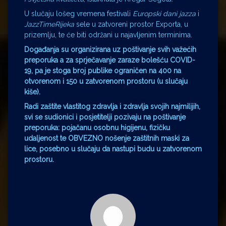
U slučaju lošeg vremena festivali
Europski dani jazza
i
JazzTimeRijeka
sele u zatvoreni prostor Exporta, u
prizemlju, te će biti održani u najavljenim terminima.
Događanja su organizirana uz poštivanje svih važećih
preporuka a za sprječavanje zaraze bolešću COVID-
19, pa je stoga broj publike ograničen na 400 na
otvorenom i 150 u zatvorenom prostoru (u slučaju
kiše).
Radi zaštite vlastitog zdravlja i zdravlja svojih najmilijih,
svi se sudionici i posjetitelji pozivaju na poštivanje
preporuka: pojačanu osobnu higijenu, fizičku
udaljenost te OBVEZNO nošenje zaštitnih maski za
lice, posebno u slučaju da nastupi budu u zatvorenom
prostoru.