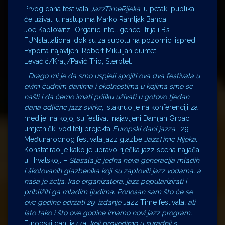
Prvog dana festivala
JazzTimeRijeka
, u petak, publika
će uživati u nastupima Marko Ramljak Banda
Joe Kaplowitz “Organic Intelligence” trija i B’s
FUNstallationa, dok su za subotu na pozornici ispred
Exporta najavljeni Robert Mikuljan quintet,
Levačić/Kralj/Pavić Trio, Sterptet.
–
Drago mi je da smo uspjeli spojiti ova dva festivala u
ovim čudnim danima i okolnostima u kojima smo se
našli i da ćemo imati priliku uživati u gotovo tjedan
dana odlične jazz svirke
, istaknuo je na konferenciji za
medije, na kojoj su festivali najavljeni Damjan Grbac,
umjetnički voditelj projekta
Europski dani jazza
i 29.
Međunarodnog festivala jazz glazbe
JazzTime Rijeka
.
Konstatirao je kako je upravo riječka jazz scena najjača
u Hrvatskoj: –
Stasala je jedna nova generacija mladih
i školovanih glazbenika koji su zaplovili jazz vodama, a
naša je želja, kao organizatora, jazz popularizirati i
približiti ga mladim ljudima. Ponosan sam što će se
ove godine održati 29. izdanje
Jazz Time festivala
, ali
isto tako i što ove godine imamo novi jazz program,
Europski dani jazza,
koji provodimo u suradnji s