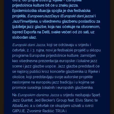
Od 2. do 5.rujna 2020.g. Rijeka – Europska
prijestolnica kulture bit će u znaku jazza.
Epidemiološka situacija spojila je dva festivalska
projekta,
EuropeanJazzDays (Europski dani jazza)
i
JazzTimeRijeka
, u višednevnu glazbenu poslasticu za
ljubitelje jazz glazbe, koja nas očekuje na otvorenom,
ispred Exporta na Delti, svake večeri od 20 sati, uz
slobodan ulaz.
Europski dani Jazza
, koji se održavaju u srijedu i
četvrtak, 2. i 3. rujna, novi je festivalski projekt u sklopu
programa Europske prijestolnice kulture, zamišljen
kao višednevna prezentacija europske i lokalne jazz
scene i jazz glazbe uopće. Jazz glazba predstavit će
se najširoj publici kroz koncerte glazbenika iz Rijeke i
okolice, koji predstavljaju svoje autorske projekte
naslonjene na europsku jazz tradiciju i u kojima se
promiče suradnja lokalnih i europskih glazbenika.
Na
Europskim danima Jazza
u srijedu nastupaju Spart
Jazz Quintet, Jed Becker’s Group feat. Elvis Stanić te
Alba&Leo, a u četvrtak će okupljeni uživati u svirci
GIIPUJE, Zvonimir Radišić TRIJA i