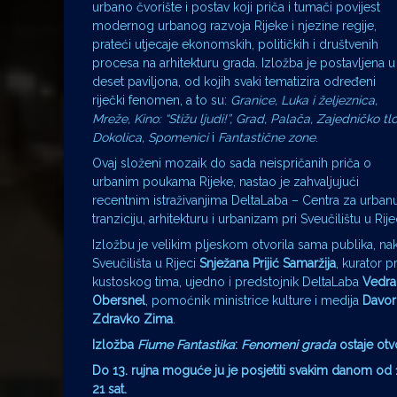
urbano čvorište i postav koji priča i tumači povijest
modernog urbanog razvoja Rijeke i njezine regije,
prateći utjecaje ekonomskih, političkih i društvenih
procesa na arhitekturu grada. Izložba je postavljena u
deset paviljona, od kojih svaki tematizira određeni
riječki fenomen, a to su:
Granice, Luka i željeznica,
Mreže, Kino: “Stižu ljudi!”, Grad, Palača, Zajedničko tlo
Dokolica, Spomenici
i
Fantastične zone
.
Ovaj složeni mozaik do sada neispričanih priča o
urbanim poukama Rijeke, nastao je zahvaljujući
recentnim istraživanjima DeltaLaba – Centra za urban
tranziciju, arhitekturu i urbanizam pri Sveučilištu u Rije
Izložbu je velikim pljeskom otvorila sama publika, n
Sveučilišta u Rijeci
Snježana Prijić Samaržija
, kurator 
kustoskog tima, ujedno i predstojnik DeltaLaba
Vedra
Obersnel
, pomoćnik ministrice kulture i medija
Davor
Zdravko Zima
.
Izložba
Fiume Fantastika
:
Fenomeni grada
ostaje otv
Do 13. rujna moguće ju je posjetiti svakim danom od 1
21 sat.