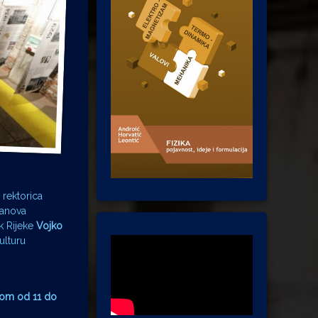
 rektorica
lanova
k Rijeke
Vojko
ulturu
anom od 11 do