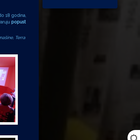
do 18 godina,
varuju
popust
mašine, Terra