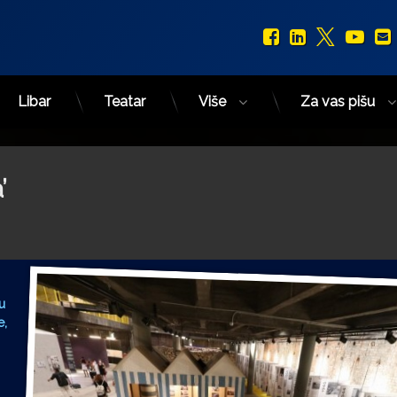
Facebook
LinkedIn
X.com
You
Libar
Teatar
Više
Za vas pišu
’
u
e,