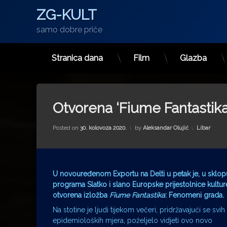
ZG-KULT
samo dobre priče
Stranica dana
Film
Glazba
Preskoči
na
sadržaj
Otvorena ‘Fiume Fantastika
Kategorije:
Posted on
30. kolovoza 2020.
by
Aleksandar Olujić
Libar
U novouređenom Exportu na Delti u petak je, u sklop
programa Slatko i slano Europske prijestolnice kultur
otvorena izložba
Fiume Fantastika
: Fenomeni grada.
Na stotine je ljudi tijekom večeri, pridržavajući se svih
epidemioloških mjera, poželjelo vidjeti ovo novo