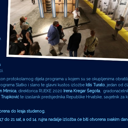
,
u
ci.
akon protokolarnog dijela programa u kojem su se okupljenima obratili
programa Slatko i slano te glavni kustos izložbe
Idis Turato
, jedan od č
n Mimica
, direktorica RIJEKE 2020
Irena Kregar Šegota
, gradonačelni
 Trupković
te izaslanik predsjednika Republike Hrvatske, savjetnik za k
orena do kraja studenog.
7 do 21 sat, a od 14. rujna nadalje izložba će biti otvorena svakim d