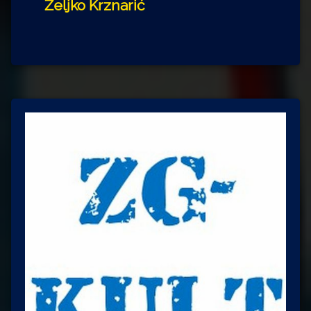
Željko Krznarić