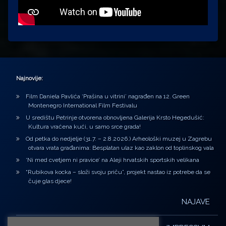
Najnovije:
Film Daniela Pavlića ‘Prašina u vitrini’ nagrađen na 12. Green
Montenegro International Film Festivalu
U središtu Petrinje otvorena obnovljena Galerija Krsto Hegedušić:
Kultura vraćena kući, u samo srce grada!
Od petka do nedjelje (31.7. – 2.8.2026.) Arheološki muzej u Zagrebu
otvara vrata građanima: Besplatan ulaz kao zaklon od toplinskog vala
‘Ni med cvetjem ni pravice’ na Aleji hrvatskih sportskih velikana
“Rubikova kocka – složi svoju priču”, projekt nastao iz potrebe da se
čuje glas djece!
NAJAVE