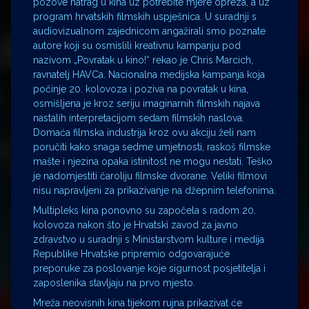
pozove natrag u kina uz potrebite mjere opreza, a uz
program hrvatskih filmskih uspješnica. U suradnji s
audiovizualnom zajednicom angažirali smo poznate
autore koji su osmislili kreativnu kampanju pod
nazivom „Povratak u kino!“ rekao je Chris Marcich,
ravnatelj HAVCa. Nacionalna medijska kampanja koja
počinje 20. kolovoza i poziva na povratak u kina,
osmišljena je kroz seriju imaginarnih filmskih najava
nastalih interpretacijom sedam filmskih naslova.
Domaća filmska industrija kroz ovu akciju želi nam
poručiti kako snaga sedme umjetnosti, raskoš filmske
mašte i njezina opaka istinitost ne mogu nestati. Teško
je nadomjestiti čaroliju filmske dvorane. Veliki filmovi
nisu napravljeni za prikazivanje na džepnim telefonima.
Multipleks kina ponovno su započela s radom 20.
kolovoza nakon što je Hrvatski zavod za javno
zdravstvo u suradnji s Ministarstvom kulture i medija
Republike Hrvatske pripremio odgovarajuće
preporuke za poslovanje koje sigurnost posjetitelja i
zaposlenika stavljaju na prvo mjesto.
Mreža neovisnih kina tijekom rujna prikazivat će