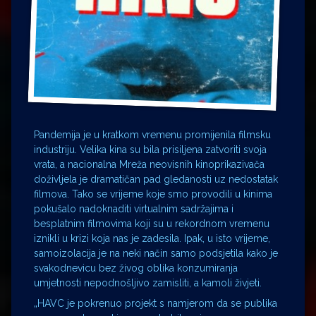
Pandemija je u kratkom vremenu promijenila filmsku
industriju. Velika kina su bila prisiljena zatvoriti svoja
vrata, a nacionalna Mreža neovisnih kinoprikazivača
doživljela je dramatičan pad gledanosti uz nedostatak
filmova. Tako se vrijeme koje smo provodili u kinima
pokušalo nadoknaditi virtualnim sadržajima i
besplatnim filmovima koji su u rekordnom vremenu
iznikli u krizi koja nas je zadesila. Ipak, u isto vrijeme,
samoizolacija je na neki način samo podsjetila kako je
svakodnevicu bez živog oblika konzumiranja
umjetnosti nepodnošljivo zamisliti, a kamoli živjeti.
„HAVC je pokrenuo projekt s namjerom da se publika