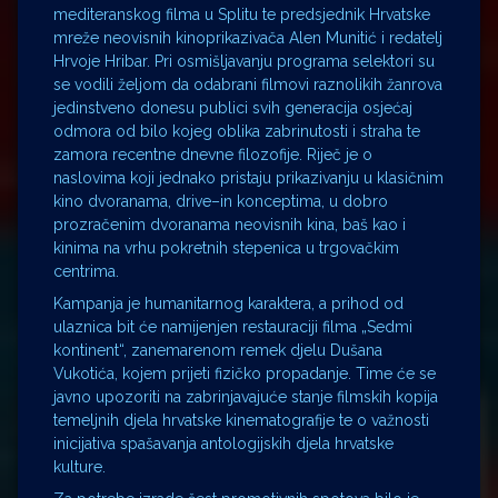
mediteranskog filma u Splitu te predsjednik Hrvatske
mreže neovisnih kinoprikazivača Alen Munitić i redatelj
Hrvoje Hribar. Pri osmišljavanju programa selektori su
se vodili željom da odabrani filmovi raznolikih žanrova
jedinstveno donesu publici svih generacija osjećaj
odmora od bilo kojeg oblika zabrinutosti i straha te
zamora recentne dnevne filozofije. Riječ je o
naslovima koji jednako pristaju prikazivanju u klasičnim
kino dvoranama, drive–in konceptima, u dobro
prozračenim dvoranama neovisnih kina, baš kao i
kinima na vrhu pokretnih stepenica u trgovačkim
centrima.
Kampanja je humanitarnog karaktera, a prihod od
ulaznica bit će namijenjen restauraciji filma „Sedmi
kontinent“, zanemarenom remek djelu Dušana
Vukotića, kojem prijeti fizičko propadanje. Time će se
javno upozoriti na zabrinjavajuće stanje filmskih kopija
temeljnih djela hrvatske kinematografije te o važnosti
inicijativa spašavanja antologijskih djela hrvatske
kulture.