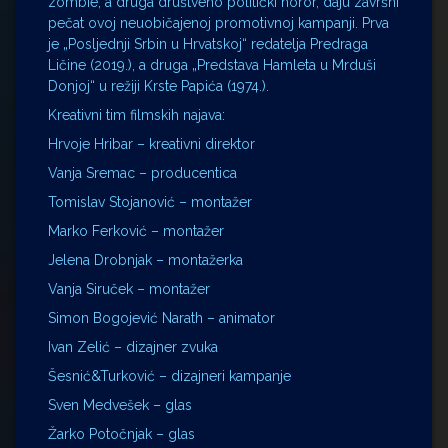
zombie, a druga društveno politički horor, daju završni
pečat ovoj neuobičajenoj promotivnoj kampanji. Prva
je „Posljednji Srbin u Hrvatskoj“ redatelja Predraga
Ličine (2019.), a druga „Predstava Hamleta u Mrduši
Donjoj“ u režiji Krste Papića (1974.).
Kreativni tim filmskih najava:
Hrvoje Hribar – kreativni direktor
Vanja Sremac – producentica
Tomislav Stojanović – montažer
Marko Ferković – montažer
Jelena Drobnjak – montažerka
Vanja Siruček – montažer
Simon Bogojević Narath – animator
Ivan Zelić – dizajner zvuka
Šesnić&Turković – dizajneri kampanje
Sven Medvešek – glas
Žarko Potočnjak – glas