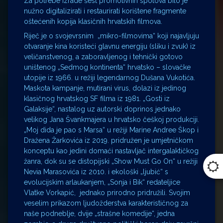
Za potrebe izrade šest promotivnih spotova bilo je
nužno digitalizirati i restaurirati korištene fragmente
oštećenih kopija klasičnih hrvatskih filmova.
Riječ je o svojevrsnim „mikro-filmovima“ koji najavljuju
otvaranje kina koristeći glavnu energiju (sliku i zvuk) iz
veličanstvenog, a zaboravljenog i tehnički gotovo
uništenog „Sedmog kontinenta“ hrvatsko – slovačke
utopije iz 1966. u režiji legendarnog Dušana Vukotića.
Maskota kampanje, mutirani virus, dolazi iz jedinog
klasičnog hrvatskog SF filma iz 1981. „Gosti iz
Galaksije“, nastalog uz autorski doprinos jednako
velikog Jana Švankmajera u hrvatsko češkoj produkciji.
„Moj dida je pao s Marsa“ u režiji Marine Andree Škop i
Dražena Žarkovića iz 2019. pridružen je umjetničkom
konceptu kao jedini domaći nastavljač intergalaktičkog
žanra, dok su se distopijski „Show Must Go On“ u režiji
Nevia Marasovića iz 2010. i ekološki „ljubić“ s
evolucijskim arlaukanjem, „Sonja i Bik“ redateljice
Vlatke Vorkapić, jednako prirodno pridružili. Svojim
veselim prikazom ljudožderstva karakterističnog za
naše podneblje, dvije „strašne komedije“, jedna