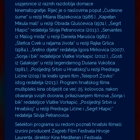
uspješnice iz raznih razdoblja domaće
kinematografije. Riječ je o naslovima poput „Čudesne
šume“ u režiji Milana Blažekovića (1986.), „Kapetan
Mikula mali“ u režiji Obrada Gluščevića (1974.), „Šegrt
Hlapić“ redatelja Silvija Petranovića (2013.), „Servantes
iz Malog mista“ u režiji Daniela Marušića (1982.),
„Štefica Cvek u raljama života“ u režiji Rajka Grlića
(1984.), „Sretno dijete“ redatelja Igora Mirkovića (2007.),
„Sonja i bik“ redateljice Vlatke Vorkapić (2012.), „Gosti
iz Galaksije“ u režiji legendarnog Dušana Vukotića
(1981.), „Posljednji Srbin u Hrvatskoj“u režiji Predraga
Ličine (2019.) te kratki igrani film „Teleport Zovko“
istog redatelja (2013.). Program hrvatskog filma
multipleks kina obilježit će već 25. kolovoza, nakon
otvaranja svojih dvorana, prikazivanjem filmova „Sonja i
bik“ redateljice Vlatke Vorkapić, „Posljednji Srbin u
Hrvatskoj“ u režiji Predraga Ličine i „Šegrt Hlapić“
redatelja Silvija Petranovića.
Selektori programa su redom poznati hrvatski filmaši:
izvršni producent Zagreb Film Festivala Hrvoje
Laurenta, direktor Kina Mediteran i Festivala