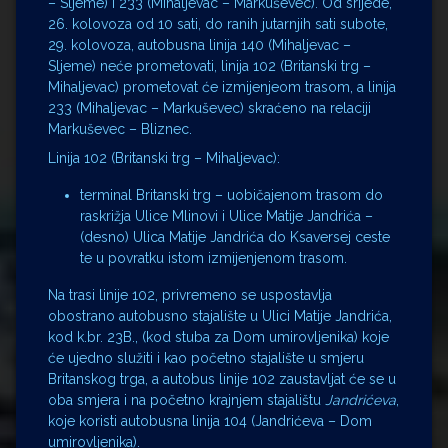
– Sljeme) i 233 (Mihaljevac – Markuševec). Od srijede,
26. kolovoza od 10 sati, do ranih jutarnjih sati subote,
29. kolovoza, autobusna linija 140 (Mihaljevac –
Sljeme) neće prometovati, linija 102 (Britanski trg –
Mihaljevac) prometovat će izmijenjeom trasom, a linija
233 (Mihaljevac – Markuševec) skraćeno na relaciji
Markuševec – Bliznec.
Linija 102 (Britanski trg – Mihaljevac):
terminal Britanski trg – uobičajenom trasom do
raskrižja Ulice Mlinovi i Ulice Matije Jandrića –
(desno) Ulica Matije Jandrića do Ksaversej ceste
te u povratku istom izmijenjenom trasom.
Na trasi linije 102, privremeno se uspostavlja
obostrano autobusno stajalište u Ulici Matije Jandrića,
kod k.br. 23B., (kod stuba za Dom umirovljenika) koje
će ujedno služiti i kao početno stajalište u smjeru
Britanskog trga, a autobus linije 102 zaustavljat će se u
oba smjera i na početno krajnjem stajalištu
Jandrićeva
,
koje koristi autobusna linija 104 (Jandrićeva – Dom
umirovljenika).