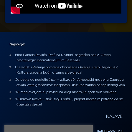
Najnovije:
Film Daniela Pavlića ‘Prašina u vitrini’ nagrađen na 12. Green
Montenegro International Film Festivalu
U središtu Petrinje otvorena obnovljena Galerija Krsto Hegedušić:
Kultura vraćena kući, u samo srce grada!
Od petka do nedjelje (31.7. – 2.8.2026.) Arheološki muzej u Zagrebu
otvara vrata građanima: Besplatan ulaz kao zaklon od toplinskog vala
‘Ni med cvetjem ni pravice’ na Aleji hrvatskih sportskih velikana
“Rubikova kocka – složi svoju priču”, projekt nastao iz potrebe da se
čuje glas djece!
NAJAVE
IMPRESSUM