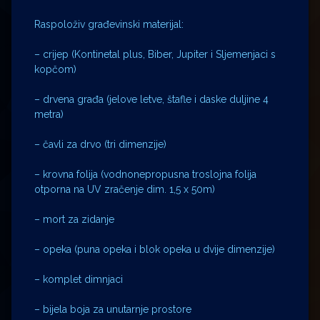
Raspoloživ građevinski materijal:
– crijep (Kontinetal plus, Biber, Jupiter i Sljemenjaci s
kopčom)
– drvena građa (jelove letve, štafle i daske duljine 4
metra)
– čavli za drvo (tri dimenzije)
– krovna folija (vodnonepropusna troslojna folija
otporna na UV zračenje dim. 1,5 x 50m)
– mort za zidanje
– opeka (puna opeka i blok opeka u dvije dimenzije)
– komplet dimnjaci
– bijela boja za unutarnje prostore