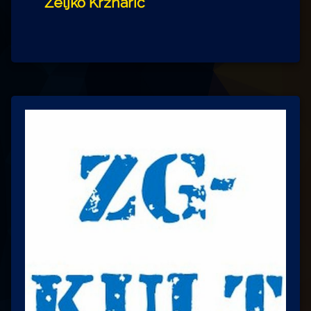
Željko Krznarić