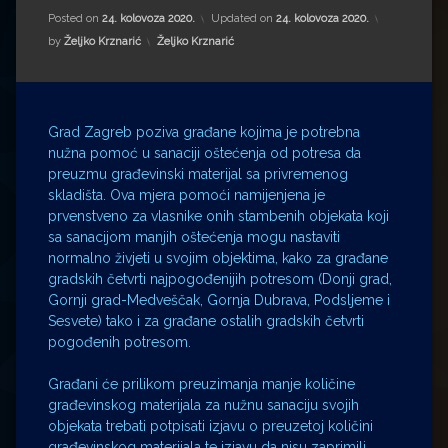
Impressum
Milenko Strižak
Posted on
24. kolovoza 2020.
Updated on
24. kolovoza 2020.
Kategorije:
by
Željko Krznarić
Željko Krznarić
Drugi autori
Drugi autori
Matea Andrić
Grad Zagreb poziva građane kojima je potrebna
Ljiljana Lekanić-Kljaić
nužna pomoć u sanaciji oštećenja od potresa da
preuzmu građevinski materijal sa privremenog
Željko Krznarić
skladišta. Ova mjera pomoći namijenjena je
prvenstveno za vlasnike onih stambenih objekata koji
sa sanacijom manjih oštećenja mogu nastaviti
Mario Lovreković
normalno živjeti u svojim objektima, kako za građane
gradskih četvrti najpogođenijih potresom (Donji grad,
Miroslav Šantek
Gornji grad-Medveščak, Gornja Dubrava, Podsljeme i
Sesvete) tako i za građane ostalih gradskih četvrti
pogođenih potresom.
Građani će prilikom preuzimanja manje količine
građevinskog materijala za nužnu sanaciju svojih
objekata trebati potpisati izjavu o preuzetoj količini
građevinskog materijala te izjavu da nisu zaprimili