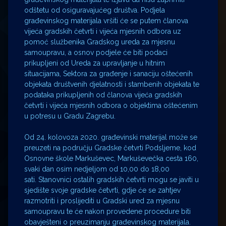
odštetu od osiguravajućeg društva. Podjela
građevinskog materijala vršiti će se putem članova
vijeća gradskih četvrti i vijeća mjesnih odbora uz
pomoć službenika Gradskog ureda za mjesnu
samoupravu, a osnov podjele će biti podaci
prikupljeni od Ureda za upravljanje u hitnim
situacijama, Sektora za građenje i sanaciju oštećenih
objekata društvenih djelatnosti i stambenih objekata te
podataka prikupljenih od članova vijeća gradskih
četvrti i vijeća mjesnih odbora o objektima oštećenim
u potresu u Gradu Zagrebu.
Od 24. kolovoza 2020. građevinski materijal može se
preuzeti na području Gradske četvrti Podsljeme, kod
Osnovne škole Markuševec, Markuševečka cesta 160,
svaki dan osim nedjeljom od 10,00 do 18,00
sati. Stanovnici ostalih gradskih četvrti mogu se javiti u
sjedište svoje gradske četvrti, gdje će se zahtjev
razmotriti i proslijediti u Gradski ured za mjesnu
samoupravu te će nakon provedene procedure biti
obavješteni o preuzimanju građevinskog materijala.