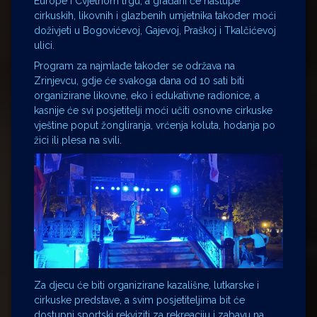
Europe i Cvjetnom trgu, a građani će nastupe
cirkuskih, likovnih i glazbenih umjetnika također moći
doživjeti u Bogovićevoj, Gajevoj, Praškoj i Tkalčićevoj
ulici.
Program za najmlađe također se održava na
Zrinjevcu, gdje će svakoga dana od 10 sati biti
organizirane likovne, eko i edukativne radionice, a
kasnije će svi posjetitelji moći učiti osnovne cirkuske
vještine poput žongliranja, vrćenja koluta, hodanja po
žici ili plesa na svili.
Za djecu će biti organizirane kazališne, lutkarske i
cirkuske predstave, a svim posjetiteljima bit će
dostupni sportski rekviziti za rekreaciju i zabavu na