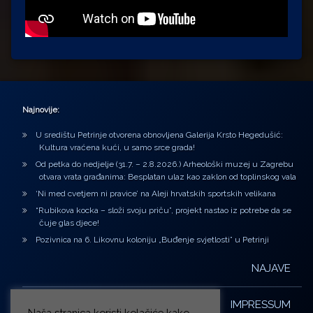
Najnovije:
U središtu Petrinje otvorena obnovljena Galerija Krsto Hegedušić:
Kultura vraćena kući, u samo srce grada!
Od petka do nedjelje (31.7. – 2.8.2026.) Arheološki muzej u Zagrebu
otvara vrata građanima: Besplatan ulaz kao zaklon od toplinskog vala
‘Ni med cvetjem ni pravice’ na Aleji hrvatskih sportskih velikana
“Rubikova kocka – složi svoju priču”, projekt nastao iz potrebe da se
čuje glas djece!
Pozivnica na 6. Likovnu koloniju „Buđenje svjetlosti” u Petrinji
NAJAVE
IMPRESSUM
Naša stranica koristi kolačiće kako