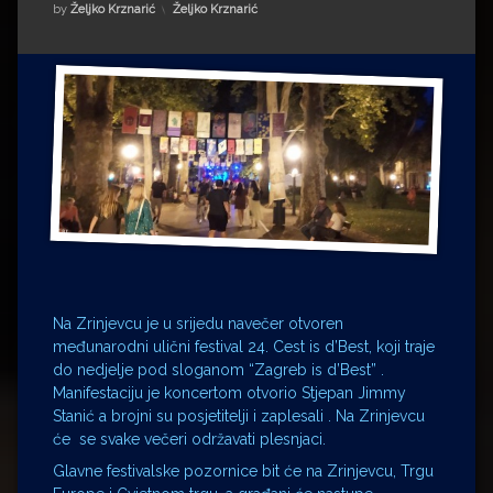
Impressum
Milenko Strižak
Kategorije:
by
Željko Krznarić
Željko Krznarić
Drugi autori
Drugi autori
Matea Andrić
Ljiljana Lekanić-Kljaić
Željko Krznarić
Mario Lovreković
Miroslav Šantek
Na Zrinjevcu je u srijedu navečer otvoren
međunarodni ulični festival 24. Cest is d’Best, koji traje
do nedjelje pod sloganom “Zagreb is d’Best” .
Manifestaciju je koncertom otvorio Stjepan Jimmy
Stanić a brojni su posjetitelji i zaplesali . Na Zrinjevcu
će se svake večeri održavati plesnjaci.
Glavne festivalske pozornice bit će na Zrinjevcu, Trgu