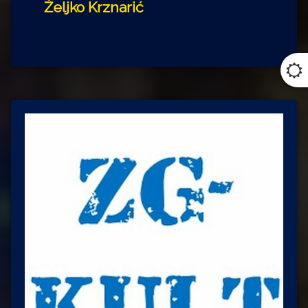
Željko Krznarić