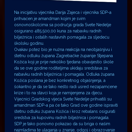
Na inicijativu vijećnika Darija Zajeca i vijećnika SDP-a
prihvaćen je amandman kojim je svim
osnovnoškolcima sa područja grada Svete Nedelje
osigurano 485.500,00 kuna za nabavku radnih
bilježnica i ostalih nastavnih pomagala za sljedeću
školsku godinu.
Ovakav potez bio je nužna reakcija na neobjašnjivu i
štetnu odluku župana Zagrebačke županije Stjepana
Kožića koji je prije nekoliko tjedana obavijestio škole
da se ove godine roditeljima ukidaju sredstava za
nabavku radnih bilježnica i pomagala. Odluka župana
Kožića poslana je bez konkretnog objašnjenja, a
šokantno je da se tako nešto radi usred nezapamćene
krize i to na stavci koja je namijenjena za djecu.
Vijećnici Gradskog vijeća Svete Nedelje prihvatili su
amandman SDP-a pa će tako Grad ove godine ispraviti
štetnu odluku župana Kožića i kroz rebalans osigurati
sredstva za kupovinu radnih bilježnica i pomagala.
SDP je tako ponovno pokazao da su briga o našim
najmlađima te ulaganja u znanje, odgoj i obrazovanje