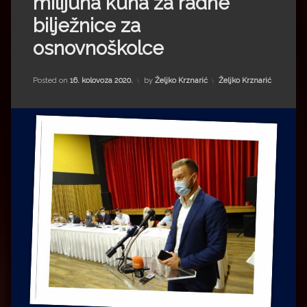
milijuna kuna za radne
Impressum
Milenko Strižak
bilježnice za
Drugi autori
Drugi autori
osnovnoškolce
Matea Andrić
Kategorije:
Posted on
16. kolovoza 2020.
by
Željko Krznarić
Željko Krznarić
Ljiljana Lekanić-Kljaić
Željko Krznarić
Mario Lovreković
Miroslav Šantek