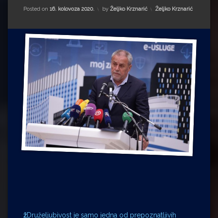
Impressum
Milenko Strižak
Kategorije:
Posted on
16. kolovoza 2020.
by
Željko Krznarić
Željko Krznarić
Drugi autori
Drugi autori
Matea Andrić
Ljiljana Lekanić-Kljaić
Željko Krznarić
Mario Lovreković
Miroslav Šantek
ž
Druželjubivost je samo jedna od prepoznatljivih