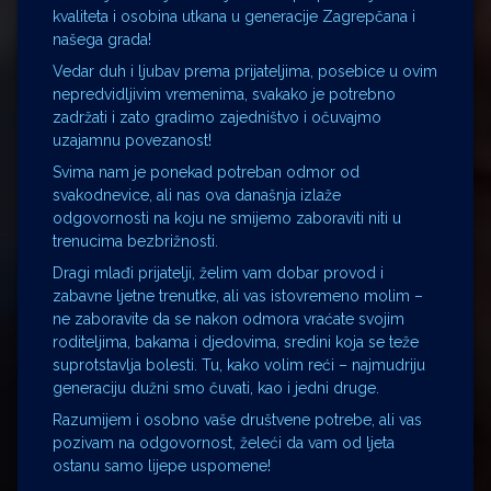
kvaliteta i osobina utkana u generacije Zagrepčana i
našega grada!
Vedar duh i ljubav prema prijateljima, posebice u ovim
nepredvidljivim vremenima, svakako je potrebno
zadržati i zato gradimo zajedništvo i očuvajmo
uzajamnu povezanost!
Svima nam je ponekad potreban odmor od
svakodnevice, ali nas ova današnja izlaže
odgovornosti na koju ne smijemo zaboraviti niti u
trenucima bezbrižnosti.
Dragi mlađi prijatelji, želim vam dobar provod i
zabavne ljetne trenutke, ali vas istovremeno molim –
ne zaboravite da se nakon odmora vraćate svojim
roditeljima, bakama i djedovima, sredini koja se teže
suprotstavlja bolesti. Tu, kako volim reći – najmudriju
generaciju dužni smo čuvati, kao i jedni druge.
Razumijem i osobno vaše društvene potrebe, ali vas
pozivam na odgovornost, želeći da vam od ljeta
ostanu samo lijepe uspomene!