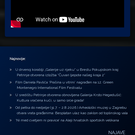
Najnovije:
U drvenoj korablji „Galerije uz rijeku“ u Brestu Pokupskom kraj
Petrinje otvorena izložba “Čuvari ljepote našeg kraja 2”
Film Daniela Pavlića ‘Prašina u vitrini’ nagrađen na 12. Green
Montenegro International Film Festivalu
U središtu Petrinje otvorena obnovljena Galerija Krsto Hegedušić:
Kultura vraćena kući, u samo srce grada!
Od petka do nedjelje (31.7. – 2.8.2026.) Arheološki muzej u Zagrebu
otvara vrata građanima: Besplatan ulaz kao zaklon od toplinskog vala
‘Ni med cvetjem ni pravice’ na Aleji hrvatskih sportskih velikana
NAJAVE