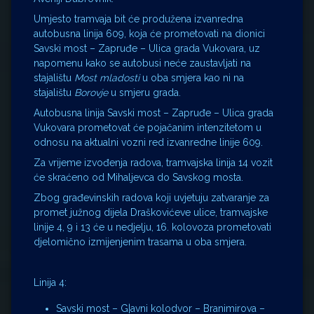
Umjesto tramvaja bit će produžena izvanredna
autobusna linija 609, koja će prometovati na dionici
Savski most – Zapruđe – Ulica grada Vukovara, uz
napomenu kako se autobusi neće zaustavljati na
stajalištu
Most mladosti
u oba smjera kao ni na
stajalištu
Borovje
u smjeru grada.
Autobusna linija Savski most – Zapruđe – Ulica grada
Vukovara prometovat će pojačanim intenzitetom u
odnosu na aktualni vozni red izvanredne linije 609.
Za vrijeme izvođenja radova, tramvajska linija 14 vozit
će skraćeno od Mihaljevca do Savskog mosta.
Zbog građevinskih radova koji uvjetuju zatvaranje za
promet južnog dijela Draškovićeve ulice, tramvajske
linije 4, 9 i 13 će u nedjelju, 16. kolovoza prometovati
djelomično izmijenjenim trasama u oba smjera.
Linija 4:
Savski most – G|avni kolodvor – Branimirova –