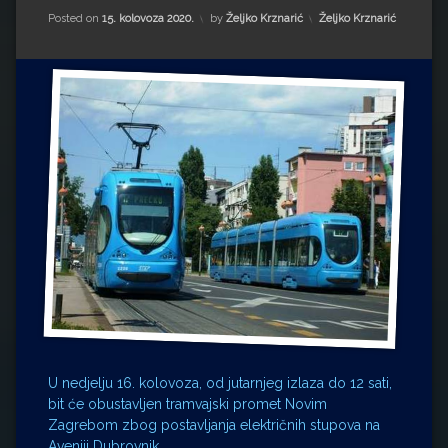
Impressum
Milenko Strižak
Kategorije:
Posted on
15. kolovoza 2020.
by
Željko Krznarić
Željko Krznarić
Drugi autori
Drugi autori
Matea Andrić
Ljiljana Lekanić-Kljaić
Željko Krznarić
Mario Lovreković
Miroslav Šantek
U nedjelju 16. kolovoza, od jutarnjeg izlaza do 12 sati,
bit će obustavljen tramvajski promet Novim
Zagrebom zbog postavljanja električnih stupova na
Aveniji Dubrovnik.