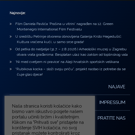
Najnovije:
Film Daniela Pavlića ‘Prašina u vitrini’ nagrađen na 12. Green
Montenegro International Film Festivalu
U središtu Petrinje otvorena obnovljena Galerija Krsto Hegedušić:
Kultura vraćena kući, u samo srce grada!
Od petka do nedjelje (31.7. – 2.8.2026.) Arheološki muzej u Zagrebu
otvara vrata građanima: Besplatan ulaz kao zaklon od toplinskog vala
‘Ni med cvetjem ni pravice’ na Aleji hrvatskih sportskih velikana
“Rubikova kocka – složi svoju priču”, projekt nastao iz potrebe da se
čuje glas djece!
NAJAVE
IMPRESSUM
Naša stranica koristi kolačiće kako
bismo vam iskustvo posjete našem
portalu učinili bržim i kvalitetnijim.
PRATITE NAS
Klikom na "Prihvati sve" pristajete na
korištenje SVIH kolačića, no svoj
pristanak možete kontrolirati kroz