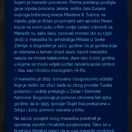
kojem je manastir posvećen. Prema predanju podigla
ga je srpska princeza Jelena, sestra cara Dušana,
supruga bribirskog kneza Mladena III. Šubića, na
mjestu gdje je držao propovijed sam apostol Pavao,
koji je na svom putu u Rim ovdje zastao odmoriti se.
Manastir su, kako kažu, osnovali monasi što su 1350.
došli iz manastira Sv. arhistratiga Mihaila iz Svete
Zemlje, a dograđen je 1402. godine i to je godina koja
je uklesana u kamen iznad ulaza. Ispod manastira
nalaze se rimske katakombe, stare oko 2.000 godina,
u kojima se može vidjeti iscrtan ranokršćanski simbol
– riba, kao i Kristov monogram, Hi-Ro.
U manastiru je 1615. osnovano i bogoslovno učilište
koje je radilo do 1647. kada su zbog provale Turaka
polaznici i učitelji prebjegli u Zadar i Sremske
Karlovce. Bogoslovija je ponovo otvorena tek 1964.
godine, da bi 1995. (poslije Oluje) bila prebačena u
Srbiju i 2001. ponovo vraćena u Krku.
Na žalost, povijest ovog manastira predmet je
sporenja srpskih i hrvatskih povjesničara. Tako se u
hrvatskoj literaturi nalazi da je ovaj manastir podignut