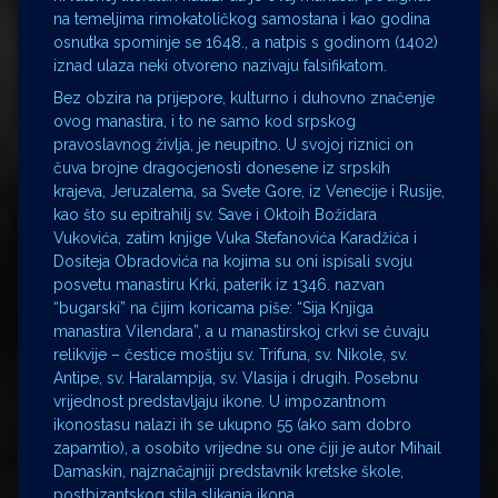
na temeljima rimokatoličkog samostana i kao godina
osnutka spominje se 1648., a natpis s godinom (1402)
iznad ulaza neki otvoreno nazivaju falsifikatom.
Bez obzira na prijepore, kulturno i duhovno značenje
ovog manastira, i to ne samo kod srpskog
pravoslavnog življa, je neupitno. U svojoj riznici on
čuva brojne dragocjenosti donesene iz srpskih
krajeva, Jeruzalema, sa Svete Gore, iz Venecije i Rusije,
kao što su epitrahilj sv. Save i Oktoih Božidara
Vukovića, zatim knjige Vuka Stefanovića Karadžića i
Dositeja Obradovića na kojima su oni ispisali svoju
posvetu manastiru Krki, paterik iz 1346. nazvan
“bugarski” na čijim koricama piše: “Sija Knjiga
manastira Vilendara”, a u manastirskoj crkvi se čuvaju
relikvije – čestice moštiju sv. Trifuna, sv. Nikole, sv.
Antipe, sv. Haralampija, sv. Vlasija i drugih. Posebnu
vrijednost predstavljaju ikone. U impozantnom
ikonostasu nalazi ih se ukupno 55 (ako sam dobro
zapamtio), a osobito vrijedne su one čiji je autor Mihail
Damaskin, najznačajniji predstavnik kretske škole,
postbizantskog stila slikanja ikona.