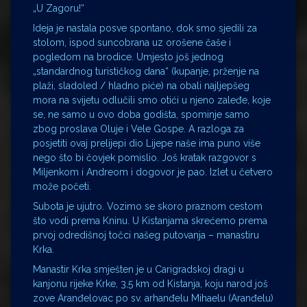
„U Zagoru!“
Ideja je nastala posve spontano, dok smo sjedili za
stolom, ispod suncobrana uz orošene čaše i
pogledom na brodice. Umjesto još jednog
„standardnog turističkog dana“ (kupanje, prženje na
plaži, sladoled / hladno piće) na obali najljepšeg
mora na svijetu odlučili smo otići u njeno zaleđe, koje
se, ne samo u ovo doba godišta, spominje samo
zbog proslava Oluje i Vele Gospe. A razloga za
posjetiti ovaj prelijepi dio Lijepe naše ima puno više
nego što bi čovjek pomislio. Još kratak razgovor s
Miljenkom i Andreom i dogovor je pao. Izlet u četvero
može početi.
Subota je ujutro. Vozimo se skoro praznom cestom
što vodi prema Kninu. U Kistanjama skrećemo prema
prvoj odredišnoj točci našeg putovanja – manastiru
Krka.
Manastir Krka smješten je u Carigradskoj dragi u
kanjonu rijeke Krke, 3,5 km od Kistanja, koju narod još
zove Aranđelovac po sv. arhanđelu Mihaelu (Aranđelu)