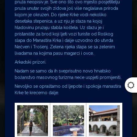
pruža neopisiv je. Sve ono što ovo mjesto posjetitelju
pruža unutar svojih zidova još više naglašava priroda
kojom je okružen. Do rijeke Krke vodi nekoliko
desetaka stepenica, a uz nju je staza na kojoj
hladovinu pružaju stabla koštela. Uz stazu je i
pristanište za brod koji ljeti vozi turiste od Roškog
slapa do Manastira Krka i dalje uzvodno do utvrda
Nečven i Trošenj. Zelena rijeka stapa se sa zelenim
livadama na kojima pasu magarci i ovce.
Arkadski prizori.
Nadam se samo da ih sveprisutno novo hrvatsko
božanstvo masovnog turizma neće uspjeti promijeniti.
Nevoljko se opraštamo od ljepote i spokoja manastira
Krke te krećemo dalje.