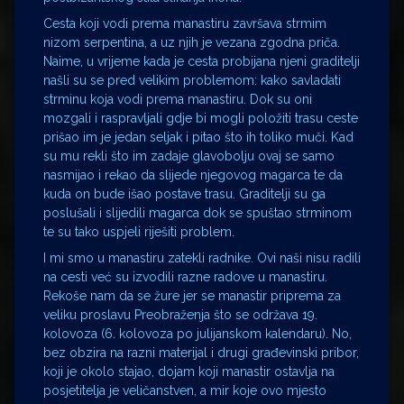
Cesta koji vodi prema manastiru završava strmim
nizom serpentina, a uz njih je vezana zgodna priča.
Naime, u vrijeme kada je cesta probijana njeni graditelji
našli su se pred velikim problemom: kako savladati
strminu koja vodi prema manastiru. Dok su oni
mozgali i raspravljali gdje bi mogli položiti trasu ceste
prišao im je jedan seljak i pitao što ih toliko muči. Kad
su mu rekli što im zadaje glavobolju ovaj se samo
nasmijao i rekao da slijede njegovog magarca te da
kuda on bude išao postave trasu. Graditelji su ga
poslušali i slijedili magarca dok se spuštao strminom
te su tako uspjeli riješiti problem.
I mi smo u manastiru zatekli radnike. Ovi naši nisu radili
na cesti već su izvodili razne radove u manastiru.
Rekoše nam da se žure jer se manastir priprema za
veliku proslavu Preobraženja što se održava 19.
kolovoza (6. kolovoza po julijanskom kalendaru). No,
bez obzira na razni materijal i drugi građevinski pribor,
koji je okolo stajao, dojam koji manastir ostavlja na
posjetitelja je veličanstven, a mir koje ovo mjesto