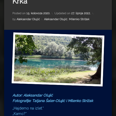
Krka
Impressum
Milenko Strižak
Drugi autori
Drugi autori
Posted on
15. kolovoza 2020.
Updated on
27. lipnja 2022.
Kategorije:
by
Aleksandar Olujić
Aleksandar Olujić
,
Milenko Strižak
Matea Andrić
Ljiljana Lekanić-Kljaić
Željko Krznarić
Mario Lovreković
Miroslav Šantek
Autor: Aleksandar Olujić
Fotografije: Tatjana Šaler-Olujić i Milenko Strižak
„Hajdemo na izlet.“
„Kamo?“