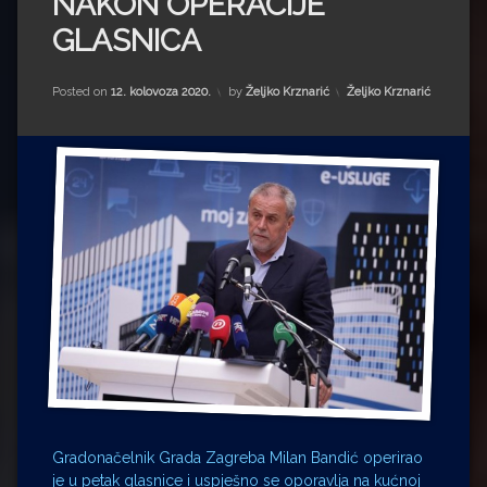
NAKON OPERACIJE
Impressum
Milenko Strižak
GLASNICA
Drugi autori
Drugi autori
Kategorije:
Posted on
12. kolovoza 2020.
by
Željko Krznarić
Željko Krznarić
Matea Andrić
Ljiljana Lekanić-Kljaić
Željko Krznarić
Mario Lovreković
Miroslav Šantek
Gradonačelnik Grada Zagreba Milan Bandić operirao
je u petak glasnice i uspješno se oporavlja na kućnoj