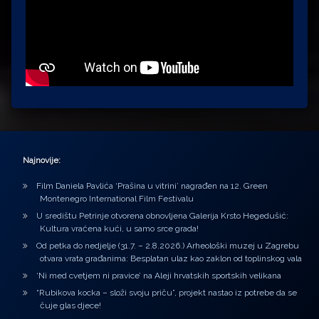
Najnovije:
Film Daniela Pavlića ‘Prašina u vitrini’ nagrađen na 12. Green
Montenegro International Film Festivalu
U središtu Petrinje otvorena obnovljena Galerija Krsto Hegedušić:
Kultura vraćena kući, u samo srce grada!
Od petka do nedjelje (31.7. – 2.8.2026.) Arheološki muzej u Zagrebu
otvara vrata građanima: Besplatan ulaz kao zaklon od toplinskog vala
‘Ni med cvetjem ni pravice’ na Aleji hrvatskih sportskih velikana
“Rubikova kocka – složi svoju priču”, projekt nastao iz potrebe da se
čuje glas djece!