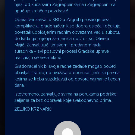
njezi od kuda svim Zagrepčankama i Zagrepčanima
upućuje srdačne pozdrave!
Operativni zahvat u KBC-u Zagreb prošao je bez
komplikacija, gradonačelnik se dobro osjeća i očekuje
povratak uobičajenim radnim obvezama već u subotu,
do kada ga mijenja zamjenica doc. dr. sc. Olivera
Majić. Zahvaljujući timskom i predanom radu
suradnika – svi poslovni procesi Gradske uprave
realiziraju se nesmetano.
Gradonačelnik bi svoje radne zadaće mogao početi
obavljati i ranije, no uvažava preporuke liječnika prema
kojima se treba suzdržavati od govora najmanje tjedan
dana.
Istovremeno, zahvaljuje svima na porukama podrške i
željama za brz oporavak koje svakodnevno prima.
ŽELJKO KRZNARIĆ