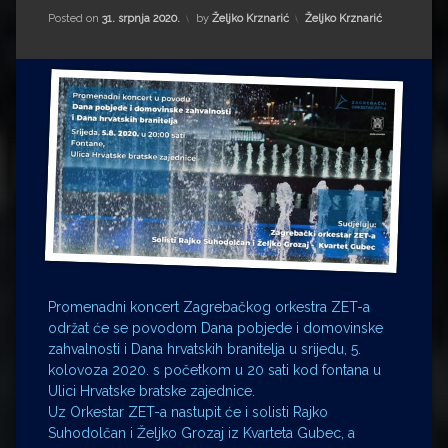
Impressum
Milenko Strižak
Kategorije:
Posted on
31. srpnja 2020.
by
Željko Krznarić
Željko Krznarić
Drugi autori
Drugi autori
Matea Andrić
Ljiljana Lekanić-Kljaić
Željko Krznarić
Mario Lovreković
Miroslav Šantek
Promenadni koncert Zagrebačkog orkestra ZET-a
održat će se povodom Dana pobjede i domovinske
zahvalnosti i Dana hrvatskih branitelja u srijedu, 5.
kolovoza 2020. s početkom u 20 sati kod fontana u
Ulici Hrvatske bratske zajednice.
Uz Orkestar ZET-a nastupit će i solisti Rajko
Suhodolčan i Željko Grozaj iz Kvarteta Gubec, a