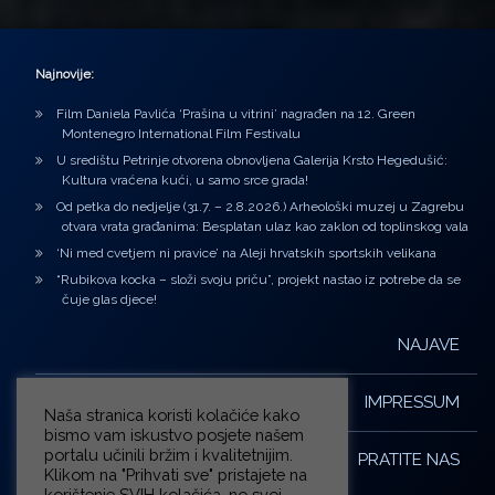
Najnovije:
Film Daniela Pavlića ‘Prašina u vitrini’ nagrađen na 12. Green
Montenegro International Film Festivalu
U središtu Petrinje otvorena obnovljena Galerija Krsto Hegedušić:
Kultura vraćena kući, u samo srce grada!
Od petka do nedjelje (31.7. – 2.8.2026.) Arheološki muzej u Zagrebu
otvara vrata građanima: Besplatan ulaz kao zaklon od toplinskog vala
‘Ni med cvetjem ni pravice’ na Aleji hrvatskih sportskih velikana
“Rubikova kocka – složi svoju priču”, projekt nastao iz potrebe da se
čuje glas djece!
NAJAVE
IMPRESSUM
Naša stranica koristi kolačiće kako
bismo vam iskustvo posjete našem
portalu učinili bržim i kvalitetnijim.
PRATITE NAS
Klikom na "Prihvati sve" pristajete na
korištenje SVIH kolačića, no svoj