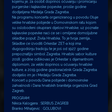
kojemu je, za osobit doprinos očuvanju i promicanju
purgerske i kajkavske popevke, prošle godine
dodijeljena Medalja Grada Zagreba.
Na programu koncerta organiziranog u povodu Oluje
velike hrvatske pobjede u Domovinskom ratu kojom
su oslobođeni okupirani dijelovi Hrvatske, uz poznate
kajkavske popevke naći će se i omiljene domoljubne
skladbe poput: Živila Hrvatska, To je tvoja zemlja…
Skladbe će izvoditi Orkestar ZET-a koji ima
dugogodišnju tradiciju te je još od 1927. godine
prepoznatljiv simbol Zagreba. Hrvatski sabor kulture
2018. godine odlikovao je Orkestar s dijamantnom
diplomom, za veliki doprinos u očuvanju hrvatske
kulture, a 2019.godine gradonačelnik Grada Zagreba
dodijelio im je i Medalju Grada Zagreba.
Koncert u povodu Dana pobjede i domovinske
zahvalnosti i Dana hrvatskih branitelja organizira Grad
Zagreb.
PROGRAM:
Nikica Kalogjera : SERBUS ZAGREB
Branko Mihaljević : GOLUBOVI