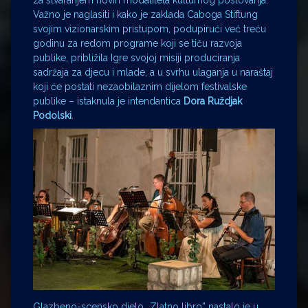
za stvaranjem novih modaliteta kulturnog poslovanja.
Važno je naglasiti i kako je zaklada Caboga Stiftung
svojim vizionarskim pristupom, podupirući već treću
godinu za redom programe koji se tiču razvoja
publike, približila Igre svojoj misiji produciranja
sadržaja za djecu i mlade, a u svrhu ulaganja u naraštaj
koji će postati nezaobilaznim dijelom festivalske
publike – istaknula je intendantica
Dora Ruždjak
Podolski
.
Glazbeno-scensko djelo „Zlatno libro” nastalo je u