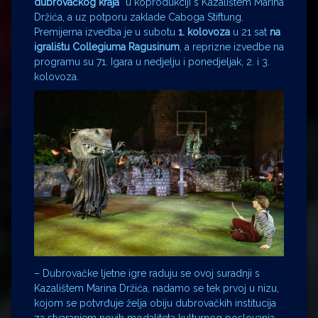
dubrovačkog kraja“
u koprodukciji s Kazalištem Marina
Držića, a uz potporu zaklade Caboga Stiftung.
Premijerna izvedba je u subotu
1. kolovoza
u 21 sat
na
igralištu Collegiuma Ragusinum
, a reprizne izvedbe na
programu su 71. Igara u nedjelju i ponedjeljak, 2. i 3.
kolovoza.
– Dubrovačke ljetne igre raduju se ovoj suradnji s
Kazalištem Marina Držića, nadamo se tek prvoj u nizu,
kojom se potvrđuje želja obiju dubrovačkih institucija