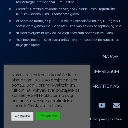
Montenegro International Film Festivalu
U središtu Petrinje otvorena obnovljena Galerija Krsto Hegedušić:
Kultura vraćena kući, u samo srce grada!
Od petka do nedjelje (31.7. – 2.8.2026.) Arheološki muzej u Zagrebu
otvara vrata građanima: Besplatan ulaz kao zaklon od toplinskog vala
‘Ni med cvetjem ni pravice’ na Aleji hrvatskih sportskih velikana
“Rubikova kocka – složi svoju priču”, projekt nastao iz potrebe da se
čuje glas djece!
NAJAVE
IMPRESSUM
Naša stranica koristi kolačiće kako
bismo vam iskustvo posjete našem
portalu učinili bržim i kvalitetnijim.
PRATITE NAS
Klikom na "Prihvati sve" pristajete na
korištenje SVIH kolačića, no svoj
pristanak možete kontrolirati kroz
izbornik "Postavke kolačića".
Facebook
LinkedIn
YouTub
E-m
X.com
Postavke
Prihvati sve
© ZG-KULT. Sva prava pridržana.