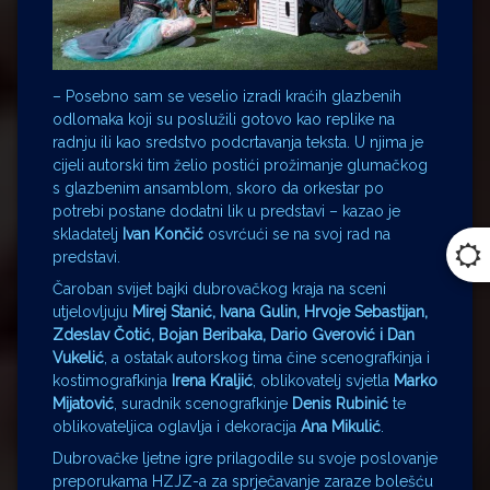
– Posebno sam se veselio izradi kraćih glazbenih
odlomaka koji su poslužili gotovo kao replike na
radnju ili kao sredstvo podcrtavanja teksta. U njima je
cijeli autorski tim želio postići prožimanje glumačkog
s glazbenim ansamblom, skoro da orkestar po
potrebi postane dodatni lik u predstavi – kazao je
skladatelj
Ivan Končić
osvrćući se na svoj rad na
predstavi.
Čaroban svijet bajki dubrovačkog kraja na sceni
utjelovljuju
Mirej Stanić, Ivana Gulin, Hrvoje Sebastijan,
Zdeslav Čotić, Bojan Beribaka, Dario Gverović i Dan
Vukelić
, a ostatak autorskog tima čine scenografkinja i
kostimografkinja
Irena Kraljić
, oblikovatelj svjetla
Marko
Mijatović
, suradnik scenografkinje
Denis Rubinić
te
oblikovateljica oglavlja i dekoracija
Ana Mikulić
.
Dubrovačke ljetne igre prilagodile su svoje poslovanje
preporukama HZJZ-a za sprječavanje zaraze bolešću