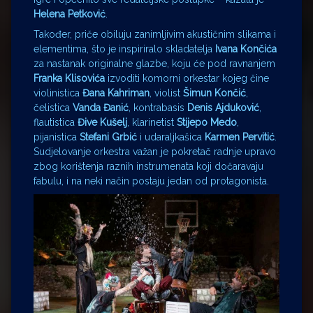
Helena Petković
.
Također, priče obiluju zanimljivim akustičnim slikama i
elementima, što je inspiriralo skladatelja
Ivana Končića
za nastanak originalne glazbe, koju će pod ravnanjem
Franka Klisovića
izvoditi komorni orkestar kojeg čine
violinistica
Đana Kahriman
, violist
Šimun Končić
,
čelistica
Vanda Đanić
, kontrabasis
Denis Ajduković
,
flautistica
Đive Kušelj
, klarinetist
Stijepo Medo
,
pijanistica
Stefani Grbić
i udaraljkašica
Karmen Pervitić
.
Sudjelovanje orkestra važan je pokretač radnje upravo
zbog korištenja raznih instrumenata koji dočaravaju
fabulu, i na neki način postaju jedan od protagonista.