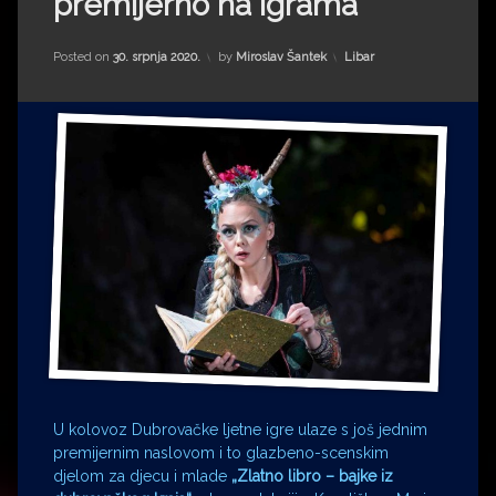
premijerno na Igrama
Impressum
Milenko Strižak
Drugi autori
Drugi autori
Kategorije:
Posted on
30. srpnja 2020.
by
Miroslav Šantek
Libar
Matea Andrić
Ljiljana Lekanić-Kljaić
Željko Krznarić
Mario Lovreković
Miroslav Šantek
U kolovoz Dubrovačke ljetne igre ulaze s još jednim
premijernim naslovom i to glazbeno-scenskim
djelom za djecu i mlade
„Zlatno libro – bajke iz