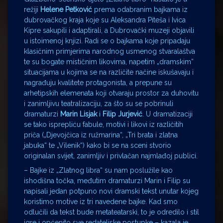
režiji
Helene Petković
prema odabranim bajkama iz
dubrovačkog kraja koje su Aleksandra Piteša i Ivica
Kipre sakupili i adaptirali, a Dubrovački muzeji objavili
u istoimenoj knjizi. Radi se o bajkama koje pripadaju
klasičnim primjerima narodnog usmenog stvaralaštva
te su bogate mističnim likovima, napetim „dramskim”
situacijama u kojima se na različite načine iskušavaju i
nagrađuju kvalitete protagonista, a prepune su
arhetipskih elemenata koji otvaraju prostor za duhovitu
i zanimljivu teatralizaciju, za što su se pobrinuli
dramaturzi
Marin Lisjak
i
Filip Jurjević
. U dramatizaciji
se tako isprepliću fabule, motivi i likovi iz različitih
priča („Djevojčica iz ružmarina“, „Tri brata i zlatna
jabuka“ te „Vilenik“) kako bi se na sceni stvorio
originalan svijet, zanimljiv i privlačan najmlađoj publici.
– Bajke iz „Zlatnog libra“ su nam poslužile kao
ishodišna točka, međutim dramaturzi Marin i Filip su
napisali jedan potpuno novi dramski tekst unutar kojeg
koristimo motive iz tri navedene bajke. Kad smo
odlučili da tekst bude metateatarski, to je odredilo i stil
igre i općenito sve redateljske postupke – kazala je