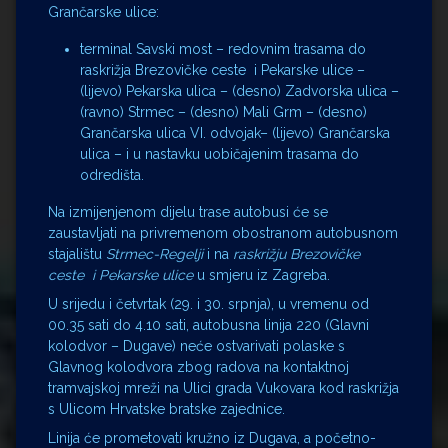
Grančarske ulice:
terminal Savski most – redovnim trasama do
raskrižja Brezovičke ceste i Pekarske ulice –
(lijevo) Pekarska ulica – (desno) Zadvorska ulica –
(ravno) Strmec – (desno) Mali Grm – (desno)
Grančarska ulica VI. odvojak– (lijevo) Grančarska
ulica – i u nastavku uobičajenim trasama do
odredišta.
Na izmijenjenom dijelu trase autobusi će se
zaustavljati na privremenom obostranom autobusnom
stajalištu
Strmec-Regelji
i na
raskrižju Brezovičke
ceste i Pekarske ulice
u smjeru iz Zagreba.
U srijedu i četvrtak (29. i 30. srpnja), u vremenu od
00.35 sati do 4.10 sati, autobusna linija 220 (Glavni
kolodvor – Dugave) neće ostvarivati polaske s
Glavnog kolodvora zbog radova na kontaktnoj
tramvajskoj mreži na Ulici grada Vukovara kod raskrižja
s Ulicom Hrvatske bratske zajednice.
Linija će prometovati kružno iz Dugava, a početno-