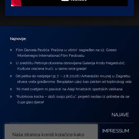
Najnovije:
Film Daniela Pavlića ‘Prašina u vitrini’ nagrađen na 12. Green
Montenegro International Film Festivalu
U središtu Petrinje otvorena obnovljena Galerija Krsto Hegedušić:
Kultura vraćena kući, u samo srce grada!
Od petka do nedjelje (31.7. – 2.8.2026.) Arheološki muzej u Zagrebu
otvara vrata građanima: Besplatan ulaz kao zaklon od toplinskog vala
‘Ni med cvetjem ni pravice’ na Aleji hrvatskih sportskih velikana
“Rubikova kocka – složi svoju priču”, projekt nastao iz potrebe da se
čuje glas djece!
NAJAVE
IMPRESSUM
Naša stranica koristi kolačiće kako