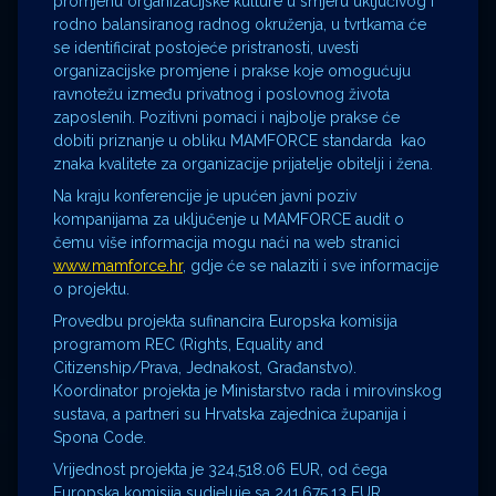
promjenu organizacijske kulture u smjeru uključivog i
rodno balansiranog radnog okruženja, u tvrtkama će
se identificirat postojeće pristranosti, uvesti
organizacijske promjene i prakse koje omogućuju
ravnotežu između privatnog i poslovnog života
zaposlenih. Pozitivni pomaci i najbolje prakse će
dobiti priznanje u obliku MAMFORCE standarda kao
znaka kvalitete za organizacije prijatelje obitelji i žena.
Na kraju konferencije je upućen javni poziv
kompanijama za uključenje u MAMFORCE audit o
čemu više informacija mogu naći na web stranici
www.mamforce.hr
, gdje će se nalaziti i sve informacije
o projektu.
Provedbu projekta sufinancira Europska komisija
programom REC (Rights, Equality and
Citizenship/Prava, Jednakost, Građanstvo).
Koordinator projekta je Ministarstvo rada i mirovinskog
sustava, a partneri su Hrvatska zajednica županija i
Spona Code.
Vrijednost projekta je 324,518.06 EUR, od čega
Europska komisija sudjeluje sa 241,675.13 EUR.