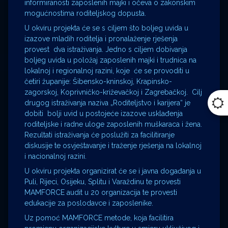
informiranosti zaposlenih majki i očeva o zakonskim
mogućnostima roditeljskog dopusta.
U okviru projekta će se s ciljem što boljeg uvida u
izazove mladih roditelja i pronalaženje rješenja
provest dva istraživanja. Jedno s ciljem dobivanja
boljeg uvida u položaj zaposlenih majki i trudnica na
lokalnoj i regionalnoj razini, koje će se provoditi u
četiri županije: Šibensko-kninskoj, Krapinsko-
zagorskoj, Koprivničko-križevačkoj i Zagrebačkoj. Cilj
drugog istraživanja naziva „Roditeljstvo i karijera“ je
dobiti bolji uvid u postojeće izazove usklađenja
roditeljske i radne uloge zaposlenih muškaraca i žena.
Rezultati istraživanja će poslužiti za facilitiranje
diskusije te osvještavanje i traženje rješenja na lokalnoj
i nacionalnoj razini.
U okviru projekta organizirat će se i javna događanja u
Puli, Rijeci, Osijeku, Splitu i Varaždinu te provesti
MAMFORCE audit u 20 organizacija te provesti
edukacije za poslodavce i zaposlenike.
Uz pomoć MAMFORCE metode, koja facilitira