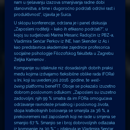
nam u rješavanju izazova smanjivanja radne dobi
stanovništva, a time i dugoročno podržati održivi rast i
produktivnost“, izjavila je Šuica.
U sklopu konferencije, održana je i panel diskusija
„Zaposleni roditelji – kako ih efikasno podržati?“, u
kojoj su sudjelovali Marina Mesarić Radojčin iz PBZ-a,
Vladimira Senčar Perkov iz INE, Ivan Skender iz A1 i
kao predstavnica akademske zajednice profesorica
socijalne psihologije Filozofskog fakulteta u Zagrebu
Željka Kamenov .
Kompanije su istaknule niz dosadašnjih dobrih praksi
među kojima izdvajamo fleksibilne oblike rada (FORa)
u Ini, koji su uvedeni još 2016. godine, te
well-
being
platformu beneFIT. Oboje se pokazalo izuzetno
dobrom poslovnom odlukom: „Zaposleni su izuzetno
zadovoljni, njih 99 % smatra da im FORa omogućava
održavanje ravnoteže privatnog i poslovnog života,
stopa kratkotrajnih bolovanja se smanjila za 36 %, a
prekovremeni rad zaposlenih koji ne rade u smjena se
smanjio 67 %. Smanjio se i broj dobrovoljnih odlazaka
iz kompanije za 30 %.“ – istaknula je Vladimira Senčar