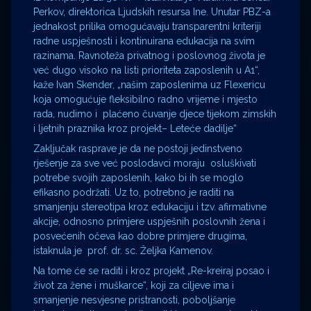
Perkov, direktorica Ljudskih resursa Ine. Unutar PBZ-a
jednakost prilika omogućavaju transparentni kriteriji
radne uspješnosti i kontinuirana edukacija na svim
razinama. Ravnoteža privatnog i poslovnog života je
već dugo visoko na listi prioriteta zaposlenih u A1“,
kaže Ivan Skender, „našim zaposlenima uz Flexericu
koja omogućuje fleksibilno radno vrijeme i mjesto
rada, nudimo i plaćeno čuvanje djece tijekom zimskih
i ljetnih praznika kroz projekt– Leteće dadilje“
Zaključak rasprave je da ne postoji jedinstveno
rješenje za sve već poslodavci moraju osluškivati
potrebe svojih zaposlenih, kako bi ih se moglo
efikasno podržati. Uz to, potrebno je raditi na
smanjenju stereotipa kroz edukaciju i tzv. afirmativne
akcije, odnosno primjere uspješnih poslovnih žena i
posvećenih očeva kao dobre primjere drugima,
istaknula je prof. dr. sc. Željka Kamenov.
Na tome će se raditi i kroz projekt „Re-kreiraj posao i
život za žene i muškarce“, koji za ciljeve ima i
smanjenje nesvjesne pristranosti, poboljšanje