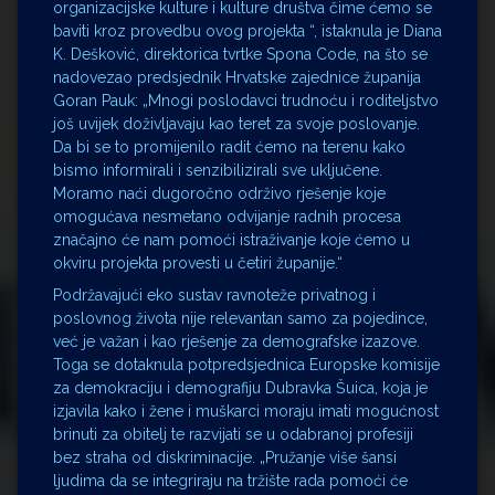
organizacijske kulture i kulture društva čime ćemo se
baviti kroz provedbu ovog projekta “, istaknula je Diana
K. Dešković, direktorica tvrtke Spona Code, na što se
nadovezao predsjednik Hrvatske zajednice županija
Goran Pauk: „Mnogi poslodavci trudnoću i roditeljstvo
još uvijek doživljavaju kao teret za svoje poslovanje.
Da bi se to promijenilo radit ćemo na terenu kako
bismo informirali i senzibilizirali sve uključene.
Moramo naći dugoročno održivo rješenje koje
omogućava nesmetano odvijanje radnih procesa
značajno će nam pomoći istraživanje koje ćemo u
okviru projekta provesti u četiri županije.“
Podržavajući eko sustav ravnoteže privatnog i
poslovnog života nije relevantan samo za pojedince,
već je važan i kao rješenje za demografske izazove.
Toga se dotaknula potpredsjednica Europske komisije
za demokraciju i demografiju Dubravka Šuica, koja je
izjavila kako i žene i muškarci moraju imati mogućnost
brinuti za obitelj te razvijati se u odabranoj profesiji
bez straha od diskriminacije. „Pružanje više šansi
ljudima da se integriraju na tržište rada pomoći će