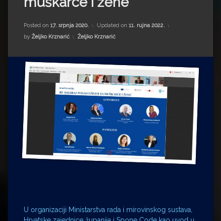
muškarce i žene“
Impressum
Milenko Strižak
Drugi autori
Drugi autori
Posted on
17. srpnja 2020.
Updated on
11. rujna 2022.
Kategorije:
by
Željko Krznarić
Željko Krznarić
Matea Andrić
Ljiljana Lekanić-Kljaić
Željko Krznarić
Mario Lovreković
Miroslav Šantek
U organizaciji Ministarstva rada i mirovinskog sustava,
Hrvatske zajednice županija i Spone Code kao uvod u