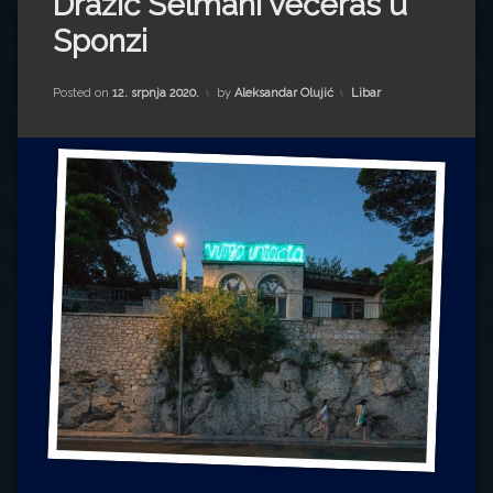
Dražić Selmani večeras u
Impressum
Milenko Strižak
Sponzi
Drugi autori
Drugi autori
Kategorije:
Posted on
12. srpnja 2020.
by
Aleksandar Olujić
Libar
Matea Andrić
Ljiljana Lekanić-Kljaić
Željko Krznarić
Mario Lovreković
Miroslav Šantek