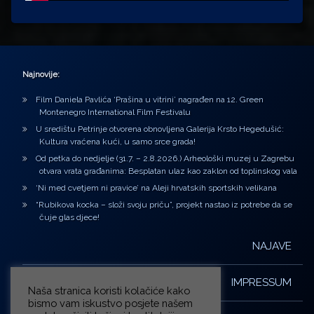
Najnovije:
Film Daniela Pavlića ‘Prašina u vitrini’ nagrađen na 12. Green
Montenegro International Film Festivalu
U središtu Petrinje otvorena obnovljena Galerija Krsto Hegedušić:
Kultura vraćena kući, u samo srce grada!
Od petka do nedjelje (31.7. – 2.8.2026.) Arheološki muzej u Zagrebu
otvara vrata građanima: Besplatan ulaz kao zaklon od toplinskog vala
‘Ni med cvetjem ni pravice’ na Aleji hrvatskih sportskih velikana
“Rubikova kocka – složi svoju priču”, projekt nastao iz potrebe da se
čuje glas djece!
NAJAVE
IMPRESSUM
Naša stranica koristi kolačiće kako
bismo vam iskustvo posjete našem