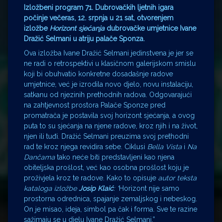
Izložbeni program 71. Dubrovačkih ljetnih igara
počinje večeras, 12. srpnja u 21 sat, otvorenjem
izložbe
Horizont sjećanja
dubrovačke umjetnice Ivane
Dražić Selmani u atriju palače Sponza.
Ova izložba Ivane Dražić Selmani jedinstvena je jer se
ne radi o retrospektivi u klasičnom galerijskom smislu
koji bi obuhvatio konkretne dosadašnje radove
umjetnice, već je izrodila novo djelo, novu instalaciju,
satkanu od njezinih prethodnih radova. Odgovarajući
na zahtjevnost prostora Palače Sponze pred
promatrača je postavila svoj horizont sjećanja, a ovog
puta to su sjećanja na njene radove, kroz njih i na život,
njen ili tuđi. Dražić Selmani preuzima svoj prethodni
rad te kroz njega revidira sebe. Ciklusi
Bella Vista
i
Na
Dančama
tako neće biti predstavljeni kao njena
obiteljska prošlost, već kao osobna prošlost koju je
proživjela kroz te radove. Kako to opisuje
autor teksta
kataloga izložbe
Josip Klaić
: “
Horizont nije samo
prostorna odrednica, spajanje zemaljskog i nebeskog.
On je misao, ideja, simbol pa čak i forma. Sve te razine
sažimaju se u djelu Ivane Dražić Selmani.”