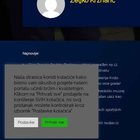
Željko Krznarić
Najnovije:
Film Daniela Pavlića ‘Prašina u vitrini’ nagrađen na 12.
Green Montenegro International Film Festivalu
Naša stranica koristi kolačiće kako
U središtu Petrinje otvorena obnovljena Galerija Krsto
bismo vam iskustvo posjete našem
Hegedušić: Kultura vraćena kući, u samo srce grada!
portalu učinili bržim i kvalitetnijim.
Od petka do nedjelje (31.7. – 2.8.2026.) Arheološki muzej
Klikom na "Prihvati sve" pristajete na
u Zagrebu otvara vrata građanima: Besplatan ulaz kao
korištenje SVIH kolačića, no svoj
zaklon od toplinskog vala
pristanak možete kontrolirati kroz
‘Ni med cvetjem ni pravice’ na Aleji hrvatskih sportskih
izbornik "Postavke kolačića".
velikana
Postavke
Prihvati sve
“Rubikova kocka – složi svoju priču”, projekt nastao iz
potrebe da se čuje glas djece!