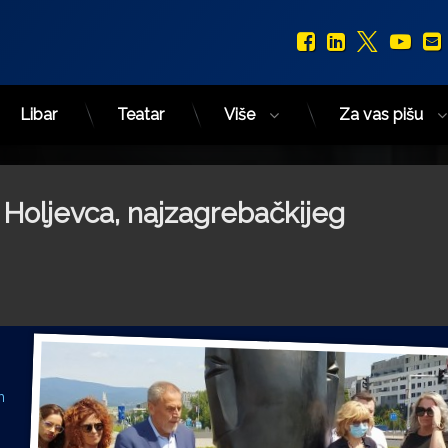
Facebook
LinkedIn
X.com
You
Libar
Teatar
Više
Za vas pišu
 Holjevca, najzagrebačkijeg
m