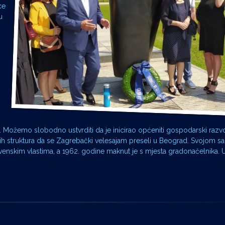
ce
u
 Možemo slobodno ustvrditi da je inicirao općeniti gospodarski razvo
ih struktura da se Zagrebački velesajam preseli u Beograd. Svojom s
enskim vlastima, a 1962. godine maknut je s mjesta gradonačelnika. 