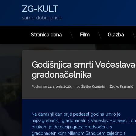
ZG-KULT
samo dobre priče
Stranica dana
Film
Glazba
Preskoči
na
sadržaj
Godišnjica smrti Većeslava
gradonačelnika
Kategorije:
Posted on
11. srpnja 2020.
by
Željko Krznarić
Željko Krznarić
Na današnji dan prije pedeset godina umro je
najzagrebačkiji gradonačelnik Većeslav Holjevac. To
prilikom je delgacija grada predvođena s
gradonačelnikom Milanom Bandićem zajedno s