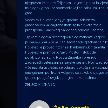
njegovom kćerkom Tatjanom Holjevac položila vijen
na njegov grob i na spomenik koji se nalazi na ulazu 
grad.
Većeslav Holjevac je 1952. godine izabran za
gradonačelnika Zagreba (tada se ta funkcija zvala
predsjednik Gradskog Narodnog odbora Zagreba).
Tijekom njegova desetogodišnjeg mandata Zagreb
je
prešao preko Save
. Kao zagrebački gradonačelnik
Holjevac je proveo niz smjelih urbanističkih zahvata.
Holjevac je premostio Savu Mostom slobode,
potaknuo izgradnju Novog Zagreba i preselio
Zagrebački velesajam sa Savske ceste u Novi Zagreb.
više navrata uspješno se odupro pokušajima vladajuć
energičnom politikom Holjevac se sukobio s jugoslav
godine pod još uvijek sumnjivim okolnostima.
ŽELJKO KRZNARIČ