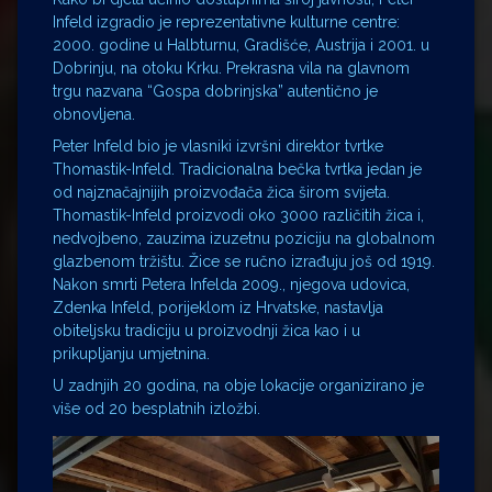
Infeld izgradio je reprezentativne kulturne centre:
2000. godine u Halbturnu, Gradišće, Austrija i 2001. u
Dobrinju, na otoku Krku. Prekrasna vila na glavnom
trgu nazvana “Gospa dobrinjska” autentično je
obnovljena.
Peter Infeld bio je vlasniki izvršni direktor tvrtke
Thomastik-Infeld. Tradicionalna bečka tvrtka jedan je
od najznačajnijih proizvođača žica širom svijeta.
Thomastik-Infeld proizvodi oko 3000 različitih žica i,
nedvojbeno, zauzima izuzetnu poziciju na globalnom
glazbenom tržištu. Žice se ručno izrađuju još od 1919.
Nakon smrti Petera Infelda 2009., njegova udovica,
Zdenka Infeld, porijeklom iz Hrvatske, nastavlja
obiteljsku tradiciju u proizvodnji žica kao i u
prikupljanju umjetnina.
U zadnjih 20 godina, na obje lokacije organizirano je
više od 20 besplatnih izložbi.