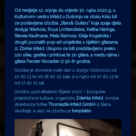
Od nedjelje 12. srpnja do srijede 30. rujna 2020.g. u
Kulturnom centru Infeld u Dobrinju na otoku Krku bit
će postavljena izložba
„Stars& Guitars” koja spaja djela
Andyja Warhola, Roya Lichtensteina, Keitha Haringa,
Stevea Kaufmana, Mela Ramosa, Kikija Kogelnika i
drugih poznatih pop-art umjetnika s rijetkim gitarama
iz Zbirke Infeld. Ukupno će biti predstavljeno preko
120 slika, grafika i printova te 30 gitara, a među njima i
gitara Fender Nocaster iz 50-ih godina.
Izložba je otvorena svaki dan u srpnju i kolovozu od
10 do 13 te od 18 do 22 sata, a u rujnu od 10 do 13 te
od 17 do 21 sat.
Izložbu, pod etiketom Rijeke 2020 – Europske
prijestolnice kulture, organizira
Zdenka Infeld
, izvršna
direktorica tvrtke
Thomastik-Infeld GmbH
iz Beča
(Austrija), a ulaz na izložbu je
besplatan
.