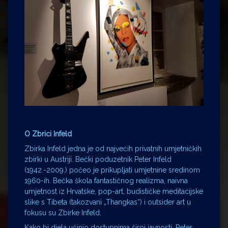
O Zbrici Infeld
Zbirka Infeld jedna je od najvećih privatnih umjetničkih
zbirki u Austriji. Bečki poduzetnik Peter Infeld
(1942.-2009.) počeo je prikupljati umjetnine sredinom
1960-ih. Bečka škola fantastičnog realizma, naivna
umjetnost iz Hrvatske, pop-art, budističke meditacijske
slike s Tibeta (takozvani „Thangkas“) i outsider art u
fokusu su Zbirke Infeld.
Kako bi djela učinio dostupnima široj javnosti, Peter