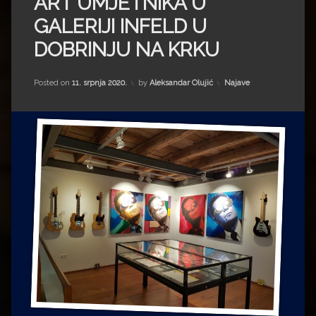
ART UMJETNIKA U
Impressum
Milenko Strižak
GALERIJI INFELD U
Drugi autori
Drugi autori
DOBRINJU NA KRKU
Matea Andrić
Kategorije:
Posted on
11. srpnja 2020.
by
Aleksandar Olujić
Najave
Ljiljana Lekanić-Kljaić
Željko Krznarić
Mario Lovreković
Miroslav Šantek