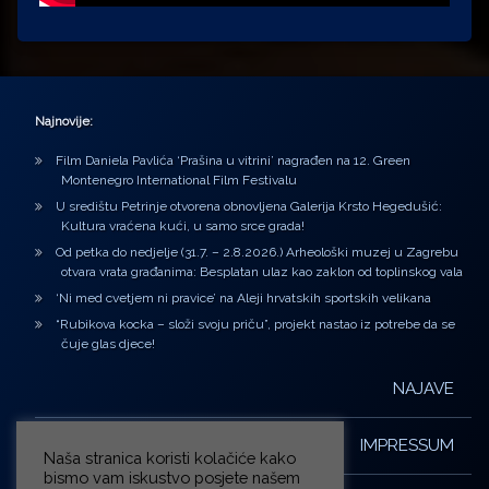
Najnovije:
Film Daniela Pavlića ‘Prašina u vitrini’ nagrađen na 12. Green
Montenegro International Film Festivalu
U središtu Petrinje otvorena obnovljena Galerija Krsto Hegedušić:
Kultura vraćena kući, u samo srce grada!
Od petka do nedjelje (31.7. – 2.8.2026.) Arheološki muzej u Zagrebu
otvara vrata građanima: Besplatan ulaz kao zaklon od toplinskog vala
‘Ni med cvetjem ni pravice’ na Aleji hrvatskih sportskih velikana
“Rubikova kocka – složi svoju priču”, projekt nastao iz potrebe da se
čuje glas djece!
NAJAVE
IMPRESSUM
Naša stranica koristi kolačiće kako
bismo vam iskustvo posjete našem