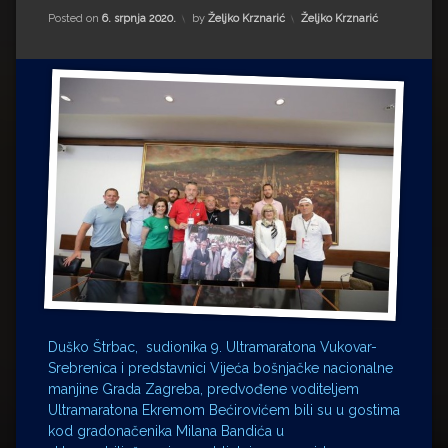
Impressum
Milenko Strižak
Kategorije:
Posted on
6. srpnja 2020.
by
Željko Krznarić
Željko Krznarić
Drugi autori
Drugi autori
Matea Andrić
Ljiljana Lekanić-Kljaić
Željko Krznarić
Mario Lovreković
Miroslav Šantek
Duško Štrbac, sudionika 9. Ultramaratona Vukovar-
Srebrenica i predstavnici Vijeća bošnjačke nacionalne
manjine Grada Zagreba, predvođene voditeljem
Ultramaratona Ekremom Bećirovićem bili su u gostima
kod gradonačenika Milana Bandića u