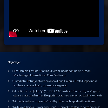
Najnovije:
Film Daniela Pavlića ‘Prašina u vitrini’ nagrađen na 12. Green
Montenegro International Film Festivalu
U središtu Petrinje otvorena obnovljena Galerija Krsto Hegedušić:
Kultura vraćena kući, u samo srce grada!
Od petka do nedjelje (31.7. – 2.8.2026.) Arheološki muzej u Zagrebu
otvara vrata građanima: Besplatan ulaz kao zaklon od toplinskog vala
‘Ni med cvetjem ni pravice’ na Aleji hrvatskih sportskih velikana
“Rubikova kocka – složi svoju priču”, projekt nastao iz potrebe da se