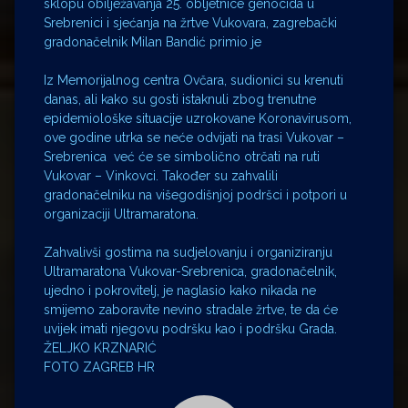
sklopu obilježavanja 25. obljetnice genocida u
Srebrenici i sjećanja na žrtve Vukovara, zagrebački
gradonačelnik Milan Bandić primio je
Iz Memorijalnog centra Ovčara, sudionici su krenuti
danas, ali kako su gosti istaknuli zbog trenutne
epidemiološke situacije uzrokovane Koronavirusom,
ove godine utrka se neće odvijati na trasi Vukovar –
Srebrenica već će se simbolično otrčati na ruti
Vukovar – Vinkovci. Također su zahvalili
gradonačelniku na višegodišnjoj podršci i potpori u
organizaciji Ultramaratona.
Zahvalivši gostima na sudjelovanju i organiziranju
Ultramaratona Vukovar-Srebrenica, gradonačelnik,
ujedno i pokrovitelj, je naglasio kako nikada ne
smijemo zaboravite nevino stradale žrtve, te da će
uvijek imati njegovu podršku kao i podršku Grada.
ŽELJKO KRZNARIĆ
FOTO ZAGREB HR