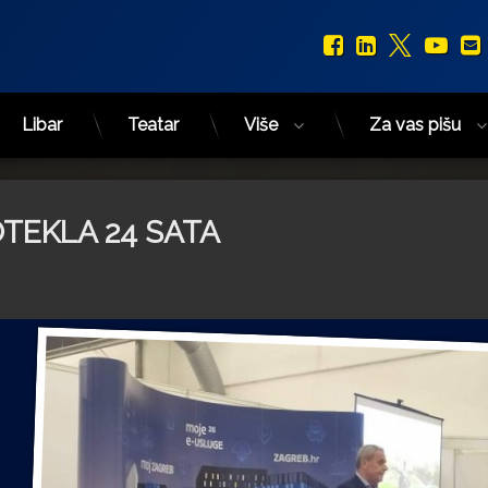
Facebook
LinkedIn
X.com
You
Libar
Teatar
Više
Za vas pišu
TEKLA 24 SATA