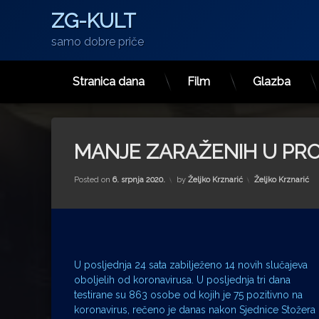
ZG-KULT
samo dobre priče
Stranica dana
Film
Glazba
Preskoči
na
sadržaj
MANJE ZARAŽENIH U PRO
Kategorije:
Posted on
6. srpnja 2020.
by
Željko Krznarić
Željko Krznarić
U posljednja 24 sata zabilježeno 14 novih slučajeva
oboljelih od koronavirusa. U posljednja tri dana
testirane su 863 osobe od kojih je 75 pozitivno na
koronavirus, rečeno je danas nakon Sjednice Stožera