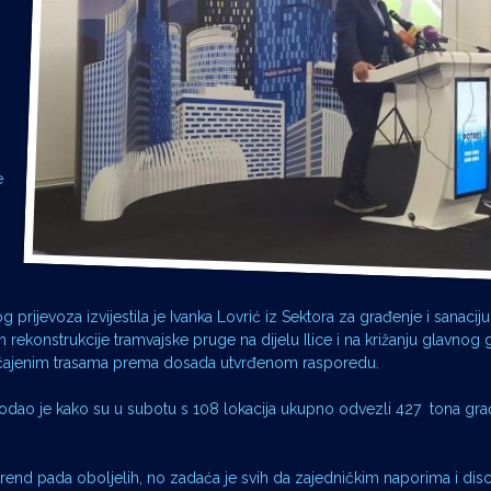
e
rijevoza izvijestila je Ivanka Lovrić iz Sektora za građenje i sanacij
rekonstrukcije tramvajske pruge na dijelu Ilice i na križanju glavnog
bičajenim trasama prema dosada utvrđenom rasporedu.
odao je kako su u subotu s 108 lokacija ukupno odvezli 427 tona gr
rend pada oboljelih, no zadaća je svih da zajedničkim naporima i dis