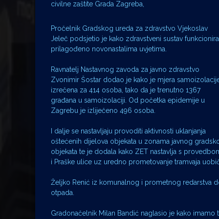
civilne zaštite Grada Zagreba,
Pročelnik Gradskog ureda za zdravstvo Vjekoslav
Jeleč podsjetio je kako zdravstveni sustav funkcionira
prilagođeno novonastalima uvjetima.
Ravnatelj Nastavnog zavoda za javno zdravstvo
Zvonimir Šostar dodao je kako je mjera samoizolacij
izrečena za 414 osoba, tako da je trenutno 1367
građana u samoizolaciji. Od početka epidemije u
Zagrebu je izliječeno 496 osoba.
I dalje se nastavljaju provoditi aktivnosti uklanjanja
oštećenih dijelova objekata u zonama javnog gradskog p
objekata te je dodala kako ZET nastavlja s provedbom 
i Praške ulice uz uredno prometovanje tramvaja uo
Željko Renić iz komunalnog i prometnog redarstva d
otpada.
Gradonačelnik Milan Bandić naglasio je kako imamo t