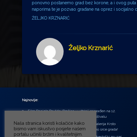
ponovno postanemo grad bez korone, a i ovog puta isko
naporima te je pozvao građane na oprez i socijalno di
ŽELJKO KRZNARIĆ
Željko Krznarić
Najnovije:
Film Daniela Pavlića ‘Prašina u vitrini’ nagrađen na 12.
Green Montenegro International Film Festivalu
Naša stranica koristi kolačiće kako
U središtu Petrinje otvorena obnovljena Galerija Krsto
bismo vam iskustvo posjete našem
Hegedušić: Kultura vraćena kući, u samo srce grada!
portalu učinili bržim i kvalitetnijim.
Od petka do nedjelje (31.7. – 2.8.2026.) Arheološki muzej