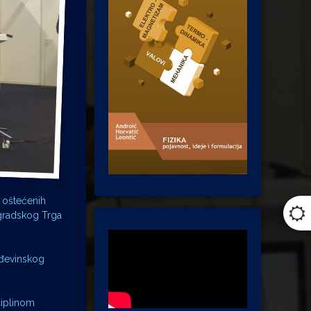
u oštećenih
 gradskog Trga
ađevinskog
ciplinom