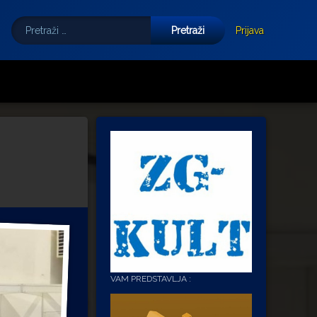
Pretraži:
Tube
E-mail
Prijava
VAM PREDSTAVLJA :