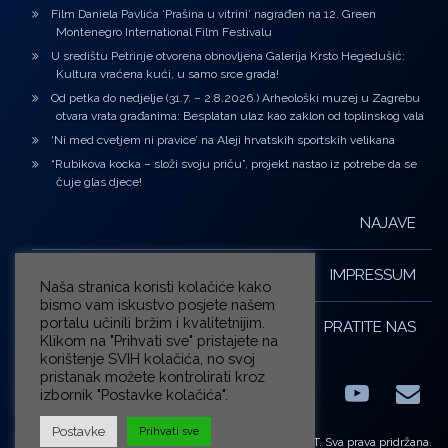
Film Daniela Pavlića ‘Prašina u vitrini’ nagrađen na 12. Green
Montenegro International Film Festivalu
U središtu Petrinje otvorena obnovljena Galerija Krsto Hegedušić:
Kultura vraćena kući, u samo srce grada!
Od petka do nedjelje (31.7. – 2.8.2026.) Arheološki muzej u Zagrebu
otvara vrata građanima: Besplatan ulaz kao zaklon od toplinskog vala
‘Ni med cvetjem ni pravice’ na Aleji hrvatskih sportskih velikana
“Rubikova kocka – složi svoju priču”, projekt nastao iz potrebe da se
čuje glas djece!
NAJAVE
IMPRESSUM
Naša stranica koristi kolačiće kako
bismo vam iskustvo posjete našem
portalu učinili bržim i kvalitetnijim.
PRATITE NAS
Klikom na "Prihvati sve" pristajete na
korištenje SVIH kolačića, no svoj
pristanak možete kontrolirati kroz
izbornik "Postavke kolačića".
Facebook
LinkedIn
YouTub
E-m
X.com
Postavke
Prihvati sve
© ZG-KULT. Sva prava pridržana.