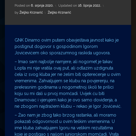
Impressum
Milenko Strižak
Posted on
6. srpnja 2020.
Updated on
16. lipnja 2022.
Kategorije:
by
Željko Krznarić
Željko Krznarić
Drugi autori
Drugi autori
Matea Andrić
GNK Dinamo ovim putem obavještava javnost kako je
Ljiljana Lekanić-Kljaić
postignut dogovor s gospodinom Igorom
Jovićevićem oko sporazumnog raskida ugovora.
Željko Krznarić
– Imao sam najbolje namjere, ali nogomet je takav.
Lopta mi nije vratila ovaj put, ali odlazim uzdignuta
Mario Lovreković
čela iz svog kluba jer ne želim biti opterećenje u ovim
vremenima. Zahvaljujem se klubu na povjerenju, na
prekrasnim godinama u nogometnoj školi te prilici
Miroslav Šantek
koju su mi dali u prvoj momčadi. Uvijek ću biti
Dinamovac i vjerujem kako je ovo samo doviđenja, a
ne zbogom najdražem klubu – rekao je Igor Jovićević.
– Žao nam je zbog tako brzog rastanka, ali moramo
pokazati odgovornost u ovim teškim vremenima. U
ime kluba zahvaljujem Igoru na velikim rezultatima
koje je postigao s našom juniorskom momčadi. Vrata