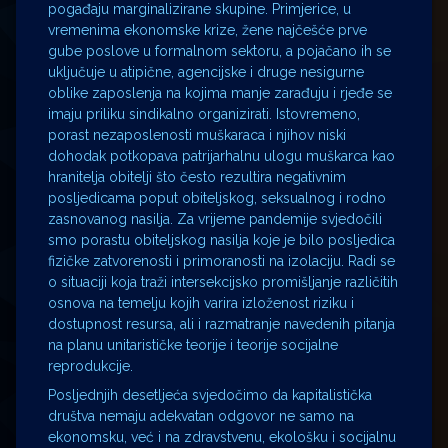
pogađaju marginalizirane skupine. Primjerice, u
vremenima ekonomske krize, žene najčešće prve
gube poslove u formalnom sektoru, a pojačano ih se
uključuje u atipične, agencijske i druge nesigurne
oblike zaposlenja na kojima manje zarađuju i rjeđe se
imaju priliku sindikalno organizirati. Istovremeno,
porast nezaposlenosti muškaraca i njihov niski
dohodak potkopava patrijarhalnu ulogu muškarca kao
hranitelja obitelji što često rezultira negativnim
posljedicama poput obiteljskog, seksualnog i rodno
zasnovanog nasilja. Za vrijeme pandemije svjedočili
smo porastu obiteljskog nasilja koje je bilo posljedica
fizičke zatvorenosti i primoranosti na izolaciju. Radi se
o situaciji koja traži intersekcijsko promišljanje različitih
osnova na temelju kojih varira izloženost riziku i
dostupnost resursa, ali i razmatranje navedenih pitanja
na planu unitarističke teorije i teorije socijalne
reprodukcije.
Posljednjih desetljeća svjedočimo da kapitalistička
društva nemaju adekvatan odgovor ne samo na
ekonomsku, već i na zdravstvenu, ekološku i socijalnu