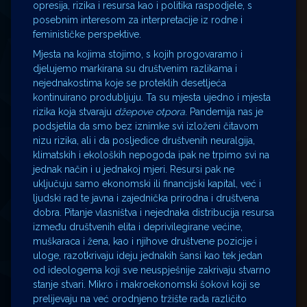
opresija, rizika i resursa kao i politika raspodjele, s
posebnim interesom za interpretacije iz rodne i
feminističke perspektive.
Mjesta na kojima stojimo, s kojih progovaramo i
djelujemo markirana su društvenim razlikama i
nejednakostima koje se proteklih desetljeća
kontinuirano produbljuju. Ta su mjesta ujedno i mjesta
rizika koja stvaraju
džepove otpora
. Pandemija nas je
podsjetila da smo bez iznimke svi izloženi čitavom
nizu rizika, ali i da posljedice društvenih neuralgija,
klimatskih i ekoloških nepogoda ipak ne trpimo svi na
jednak način i u jednakoj mjeri. Resursi pak ne
uključuju samo ekonomski ili financijski kapital, već i
ljudski rad te javna i zajednička prirodna i društvena
dobra. Pitanje vlasništva i nejednaka distribucija resursa
između društvenih elita i deprivilegirane većine,
muškaraca i žena, kao i njihove društvene pozicije i
uloge, razotkrivaju ideju jednakih šansi kao tek jedan
od ideologema koji sve neuspješnije zakrivaju stvarno
stanje stvari. Mikro i makroekonomski šokovi koji se
prelijevaju na već orodnjeno tržište rada različito