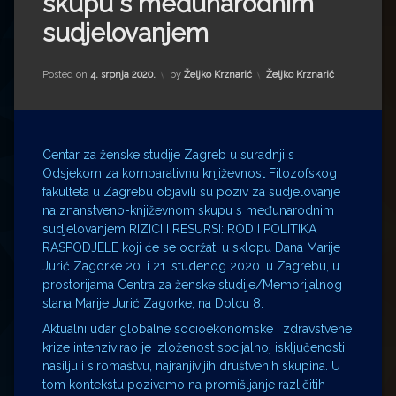
skupu s međunarodnim
Impressum
Milenko Strižak
sudjelovanjem
Drugi autori
Drugi autori
Kategorije:
Posted on
4. srpnja 2020.
by
Željko Krznarić
Željko Krznarić
Matea Andrić
Ljiljana Lekanić-Kljaić
Centar za ženske studije Zagreb u suradnji s
Željko Krznarić
Odsjekom za komparativnu književnost Filozofskog
fakulteta u Zagrebu objavili su poziv za sudjelovanje
na znanstveno-književnom skupu s međunarodnim
Mario Lovreković
sudjelovanjem RIZICI I RESURSI: ROD I POLITIKA
RASPODJELE koji će se održati u sklopu Dana Marije
Miroslav Šantek
Jurić Zagorke 20. i 21. studenog 2020. u Zagrebu, u
prostorijama Centra za ženske studije/Memorijalnog
stana Marije Jurić Zagorke, na Dolcu 8.
Aktualni udar globalne socioekonomske i zdravstvene
krize intenzivirao je izloženost socijalnoj isključenosti,
nasilju i siromaštvu, najranjivijih društvenih skupina. U
tom kontekstu pozivamo na promišljanje različitih