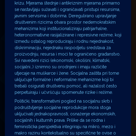
krizu. Mjerama štednje i antikriznim mjerama primarno
se nastavljaju sužavati i ograničavati pristupi resursima,
javnim servisima i dobrima. Deregulirano upravljanje
društvenim rizicima otvara prostor nedemokratskim
mehanizima koji institucionaliziraju patrijarhalne,
heteronormativne rasijalizirane i represivne režime, koji
između ostalog reproduciraju i rodnu nejednakost,
diskriminaciju, nejednaku raspodjelu sredstava za
proizvodnju, resursa i moći te ograničeno građanstvo.
Svi navedeni rizici (ekonomski, okolišni, klimatski,
socijalni…) iznimno su orodnjeni i imaju različite
utjecaje na muškarce i žene. Socijalna zaštita pri tome
uključuje formalne i neformalne mehanizme koji bi
trebali osigurati društvenu pomoć, ali nažalost često
perpetuiraju i učvršćuju spomenute rizike i režime.
Politički, transformativni pogled na socijalnu skrb i
podruštvljenje socijalne reprodukcije mora stoga
uključivati jednakopravnosti, osnaženje ekonomskih,
socijalnih i kulturnih prava. Prilike da se rodna i
feministička perspektiva integriraju na mikro, mezo i
makro razinu kontekstualno su specifične te ovise o