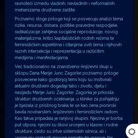
ravnoteži između vladinih, nevladinih i neformalnih
mehanizama društvene zaštite.
Pozivamo stoga priloge koji se posvećuju analizi tema
rizika, resursa, dobara, politike pravedne raspodjele,
radikalizacije zahtjeva socijalne reprodukcije, novog
materijalizma, kritici kapitalističkih rodnih režima te
feminističkim aspektima i čitanjima ovih tema i njihovih
raznih intersekcija i reprezentacija u različitim
medijima i manifestacijama.
Već tradicionalno na znanstveno-književni skup u
sklopu Dana Marije Jurić Zagorke pozivamo priloge
posvećene kako godišnjoj temi koju su motivirali
aktualni društveni događaji tako i životu, djelu i
nasljeđu Marije Jurić Zagorke. Zagorka je prkosila
strukturi društvenih očekivanja, u klinike za psihijatriju
je bježala iz prisilnog braka te se kao žena pionirski
bavila novinarskim, književnim i feminističkim radom.
Kao takva pripadala je ranjivoj skupini. Njezina je borba
put otpora, njezini su likovi uronjeni u klasne i rodne
strukture, često su žrtve sistemskih silnica, ali i
uspijevaju prelaziti mnoge nametnute granice. Ne