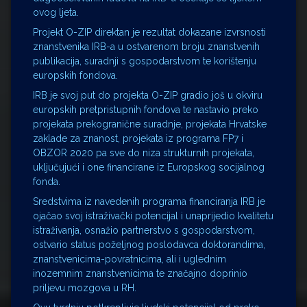
ovog ljeta.
Projekt O-ZIP direktan je rezultat dokazane izvrsnosti
znanstvenika IRB-a u ostvarenom broju znanstvenih
publikacija, suradnji s gospodarstvom te korištenju
europskih fondova.
IRB je svoj put do projekta O-ZIP gradio još u okviru
europskih pretpristupnih fondova te nastavio preko
projekata prekogranične suradnje, projekata Hrvatske
zaklade za znanost, projekata iz programa FP7 i
OBZOR 2020 pa sve do niza strukturnih projekata,
uključujući i one financirane iz Europskog socijalnog
fonda.
Sredstvima iz navedenih programa financiranja IRB je
ojačao svoj istraživački potencijal i unaprijedio kvalitetu
istraživanja, osnažio partnerstvo s gospodarstvom,
ostvario status poželjnog poslodavca doktorandima,
znanstvenicima-povratnicima, ali i uglednim
inozemnim znanstvenicima te značajno doprinio
priljevu mozgova u RH.