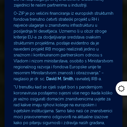
zajednici te našim partnerima u industriji.
O-ZIP je po veličini financiranja iz europskih strukturnih
fondova trenutno četvrti strateški projekt u RH i
najveće ulaganje u znanstvenu infrastrukturu u
posljednja tri desetljeća. Uzmemo li u obzir stroge
kriterije EU-a za dodjeljivanje sredstava ovakvim
strukturnim projektima, postaje evidentno da je
navedeni projekt IRB mogao realizirati jedino u
snažnom i kontinuiranom partnerskom odnosu s
Vladom i nizom ministarstava, osobito s Ministarstvom
regionalnog razvoja i fondova Europske unije te
resornim Ministarstvom znanosti i obrazovanja.” –
naglasio je dr. sc.
David M. Smith
, ravnatelj IRB-a.
”U trenutku kad se cijeli svijet bori s pandemijom
koronavirusa postajemo svjesni više nego ikada koliko
je važno osigurati domaćim znanstvenicima uvjete za
rad kakve imaju njihovi kolege na europskim i
svjetskim institucijama. Samo tako naši će znanstvenici
moći pravovremeno odgovoriti na aktualne izazove
kako po pitanju sigurnosti i zdravlja naših građana,