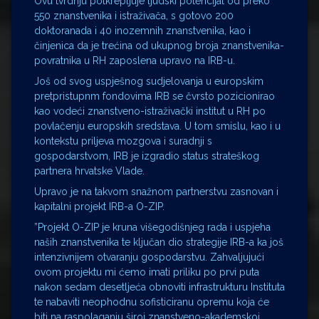
Ovu tvrdnju potkrepljuje ljudski potencijal od preko
550 znanstvenika i istraživača, s gotovo 200
doktoranada i 40 inozemnih znanstvenika, kao i
činjenica da je trećina od ukupnog broja znanstvenika-
povratnika u RH zaposlena upravo na IRB-u.
Još od svog uspješnog sudjelovanja u europskim
pretpristupnm fondovima IRB se čvrsto pozicionirao
kao vodeći znanstveno-istraživački institut u RH po
povlačenju europskih sredstava. U tom smislu, kao i u
kontekstu priljeva mozgova i suradnji s
gospodarstvom, IRB je izgradio status strateškog
partnera hrvatske Vlade.
Upravo je na takvom snažnom partnerstvu zasnovan i
kapitalni projekt IRB-a O-ZIP.
”Projekt O-ZIP je kruna višegodišnjeg rada i uspjeha
naših znanstvenika te ključan dio strategije IRB-a ka još
intenzivnijem otvaranju gospodarstvu. Zahvaljujući
ovom projektu mi ćemo imati priliku po prvi puta
nakon sedam desetljeća obnoviti infrastrukturu Instituta
te nabaviti neophodnu sofisticiranu opremu koja će
biti na raspolaganju široj znanstveno-akademskoj