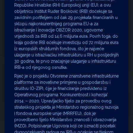
Republike Hrvatske (RH) Europskoj uniji (EU), a ovu
obljetnicu Institut Ruđer Bošković (IRB) dočekuje sa
zavidnim portfeljem od čak 29 projekata financiranih u
sklopu najkonkurentnijeg programa EU-a za
istraživanje i inovacije OBZOR 2020, ugovorne
vrijednosti za IRB od 14,6 milijuna eura. Povrh toga, do
kraja godine IRB očekuje investiciju od 72 milijuna eura
iz europskih strukturnih fondova, što je najveće
ulaganje u istraživačku infrastrukturu u RH u posljednjih
30 godina, te prvo značajnije ulaganje u infrastrukturu
IRB-a od njegovog osnutka.
Riječ je o projektu Otvorene znanstvene infrastrukturne
platforme za inovativne primjene u gospodarstvu i
društvu (O-ZIP), čije je financiranje predviđeno iz
Operativnog programa ‘Konkurentnost i kohezija’
2014. – 2020. Upravljačko tijelo za provedbu ovog
strateškog projekta je Ministarstvo regionalnog razvoja
i fondova europske unije (MRRFEU), dok je
provedbeno tijelo Ministarstvo znanosti i obrazovanja
(MZO). Potpisivanje Ugovora koji će označiti početak
dugoočekivanih radova na IRB-u očekuje se tijekom