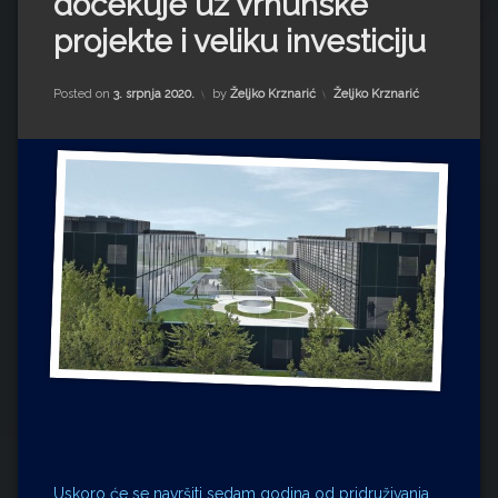
dočekuje uz vrhunske
Impressum
Milenko Strižak
projekte i veliku investiciju
Drugi autori
Drugi autori
Kategorije:
Posted on
3. srpnja 2020.
by
Željko Krznarić
Željko Krznarić
Matea Andrić
Ljiljana Lekanić-Kljaić
Željko Krznarić
Mario Lovreković
Miroslav Šantek
Uskoro će se navršiti sedam godina od pridruživanja