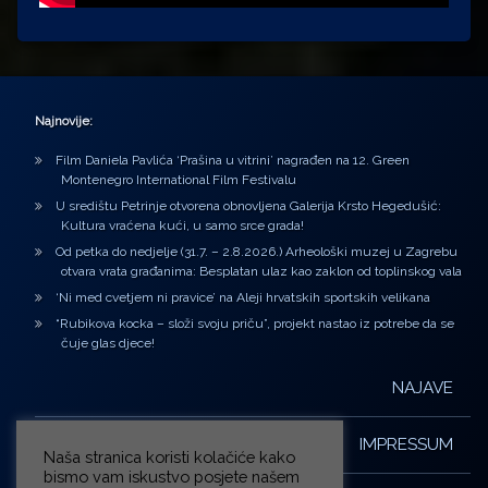
Najnovije:
Film Daniela Pavlića ‘Prašina u vitrini’ nagrađen na 12. Green
Montenegro International Film Festivalu
U središtu Petrinje otvorena obnovljena Galerija Krsto Hegedušić:
Kultura vraćena kući, u samo srce grada!
Od petka do nedjelje (31.7. – 2.8.2026.) Arheološki muzej u Zagrebu
otvara vrata građanima: Besplatan ulaz kao zaklon od toplinskog vala
‘Ni med cvetjem ni pravice’ na Aleji hrvatskih sportskih velikana
“Rubikova kocka – složi svoju priču”, projekt nastao iz potrebe da se
čuje glas djece!
NAJAVE
IMPRESSUM
Naša stranica koristi kolačiće kako
bismo vam iskustvo posjete našem