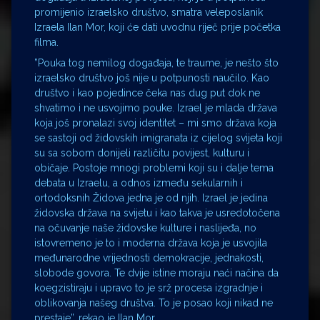
promijenio izraelsko društvo, smatra veleposlanik
Izraela Ilan Mor, koji će dati uvodnu riječ prije početka
filma.
”Pouka tog nemilog događaja, te traume, je nešto što
izraelsko društvo još nije u potpunosti naučilo. Kao
društvo i kao pojedince čeka nas dug put dok ne
shvatimo i ne usvojimo pouke. Izrael je mlada država
koja još pronalazi svoj identitet – mi smo država koja
se sastoji od židovskih imigranata iz cijelog svijeta koji
su sa sobom donijeli različitu povijest, kulturu i
običaje. Postoje mnogi problemi koji su i dalje tema
debata u Izraelu, a odnos između sekularnih i
ortodoksnih Židova jedna je od njih. Izrael je jedina
židovska država na svijetu i kao takva je usredotočena
na očuvanje naše židovske kulture i naslijeđa, no
istovremeno je to i moderna država koja je usvojila
međunarodne vrijednosti demokracije, jednakosti,
slobode govora. Te dvije istine moraju naći načina da
koegzistiraju i upravo to je srž procesa izgradnje i
oblikovanja našeg društva. To je posao koji nikad ne
prestaje”, rekao je Ilan Mor.