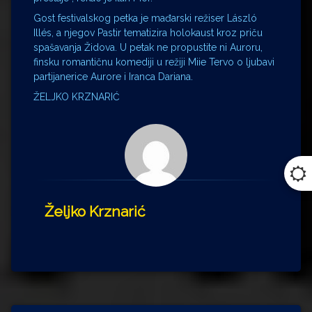
Gost festivalskog petka je mađarski režiser László
Illés, a njegov Pastir tematizira holokaust kroz priču
spašavanja Židova. U petak ne propustite ni Auroru,
finsku romantičnu komediji u režiji Miie Tervo o ljubavi
partijanerice Aurore i Iranca Dariana.
ŽELJKO KRZNARIĆ
Željko Krznarić