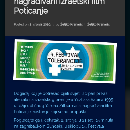
nagrađivani izraelski film
Impressum
Milenko Strižak
Poticanje
Drugi autori
Drugi autori
Kategorije:
Posted on
2. srpnja 2020.
by
Željko Krznarić
Željko Krznarić
Matea Andrić
Ljiljana Lekanić-Kljaić
Željko Krznarić
Mario Lovreković
Miroslav Šantek
Događaj koji je potresao cijeli svijet, iscrpan prikaz
atentata na izraelskog premijera Yitzhaka Rabina 1995.
u režiji odličnog Yarona Zilbermana, nagrađivani film
Poticanje, naslov je koji se ne propušta.
Pogledajte ga u četvrtak, 2. srpnja, u 21 sat i 15 minuta
na zagrebačkom Bundeku u sklopu 14. Festivala