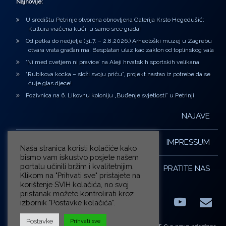
Najnovije:
U središtu Petrinje otvorena obnovljena Galerija Krsto Hegedušić:
Kultura vraćena kući, u samo srce grada!
Od petka do nedjelje (31.7. – 2.8.2026.) Arheološki muzej u Zagrebu
otvara vrata građanima: Besplatan ulaz kao zaklon od toplinskog vala
‘Ni med cvetjem ni pravice’ na Aleji hrvatskih sportskih velikana
“Rubikova kocka – složi svoju priču”, projekt nastao iz potrebe da se
čuje glas djece!
Pozivnica na 6. Likovnu koloniju „Buđenje svjetlosti” u Petrinji
NAJAVE
IMPRESSUM
Naša stranica koristi kolačiće kako
bismo vam iskustvo posjete našem
portalu učinili bržim i kvalitetnijim.
PRATITE NAS
Klikom na "Prihvati sve" pristajete na
korištenje SVIH kolačića, no svoj
pristanak možete kontrolirati kroz
izbornik "Postavke kolačića".
Facebook
LinkedIn
YouTub
E-m
X.com
Postavke
Prihvati sve