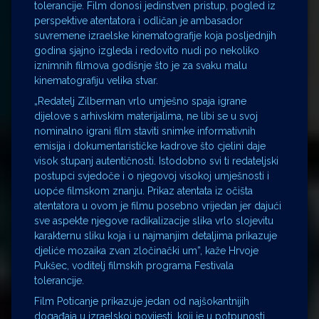
tolerancije. Film donosi jedinstven pristup, pogled iz
perspektive atentatora i odličan je ambasador
suvremene izraelske kinematografije koja posljednjih
godina sjajno izgleda i redovito nudi po nekoliko
iznimnih filmova godišnje što je za svaku malu
kinematografiju velika stvar.
„Redatelj Zilberman vrlo umješno spaja igrane
dijelove s arhivskim materijalima, ne libi se u svoj
nominalno igrani film staviti snimke informativnih
emisija i dokumentarističke kadrove što cjelini daje
visok stupanj autentičnosti. Istodobno svi ti redateljski
postupci svjedoče i o njegovoj visokoj umješnosti i
uopće filmskom znanju. Prikaz atentata iz očišta
atentatora u ovom je filmu posebno vrijedan jer dajući
sve aspekte njegove radikalizacije slika vrlo slojevitu
karakternu sliku koja i u najmanjim detaljima prikazuje
djeliće mozaika zvan zločinački um”, kaže Hrvoje
Pukšec, voditelj filmskih programa Festivala
tolerancije.
Film Poticanje prikazuje jedan od najšokantnijih
događaja u izraelskoj povijesti, koji je u potpunosti