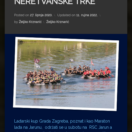
NERETVANSKE TRKE
Impressum
Milenko Strižak
Drugi autori
Drugi autori
Posted on
27. lipnja 2020.
Updated on
11. rujna 2022.
Kategorije:
by
Željko Krznarić
Željko Krznarić
Matea Andrić
Ljiljana Lekanić-Kljaić
Željko Krznarić
Mario Lovreković
Miroslav Šantek
Lađarski kup Grada Zagreba, poznat i kao Maraton
lađa na Jarunu, održati se u subotu na RSC Jarun a