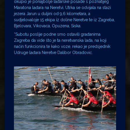
okupio je ponajbolje lađarske posade s poznatijeg
Maratona lađara na Neretvi. Utrka se odvijala na stazi
jezera Jarun u duljini od 9,6 kilometara, a
sudjelovaloje 15 ekipa iz doline Neretve te iz Zagreba,
Bjelovara, Vikovaca, Opuzena, Siska.
“Subotu poslije podne smo ostavili građanima
Zagreba da vide što je ta neretvanska lađa, na koji
način funkcionira te kako voze, rekao je predsjednik
Udruge lađara Neretve Dalibor Obradović.