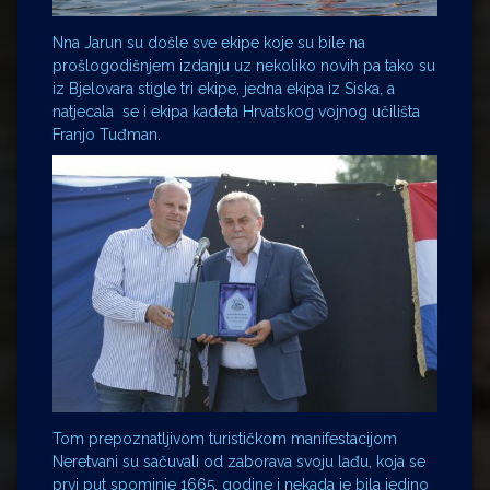
Nna Jarun su došle sve ekipe koje su bile na
prošlogodišnjem izdanju uz nekoliko novih pa tako su
iz Bjelovara stigle tri ekipe, jedna ekipa iz Siska, a
natjecala se i ekipa kadeta Hrvatskog vojnog učilišta
Franjo Tuđman.
Tom prepoznatljivom turističkom manifestacijom
Neretvani su sačuvali od zaborava svoju lađu, koja se
prvi put spominje 1665. godine i nekada je bila jedino