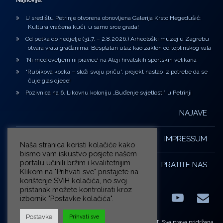
Najnovije:
U središtu Petrinje otvorena obnovljena Galerija Krsto Hegedušić:
Kultura vraćena kući, u samo srce grada!
Od petka do nedjelje (31.7. – 2.8.2026.) Arheološki muzej u Zagrebu
otvara vrata građanima: Besplatan ulaz kao zaklon od toplinskog vala
‘Ni med cvetjem ni pravice’ na Aleji hrvatskih sportskih velikana
“Rubikova kocka – složi svoju priču”, projekt nastao iz potrebe da se
čuje glas djece!
Pozivnica na 6. Likovnu koloniju „Buđenje svjetlosti” u Petrinji
NAJAVE
IMPRESSUM
Naša stranica koristi kolačiće kako
bismo vam iskustvo posjete našem
portalu učinili bržim i kvalitetnijim.
PRATITE NAS
Klikom na "Prihvati sve" pristajete na
korištenje SVIH kolačića, no svoj
pristanak možete kontrolirati kroz
izbornik "Postavke kolačića".
Facebook
LinkedIn
YouTub
E-m
X.com
Postavke
Prihvati sve
© ZG-KULT. Sva prava pridržana.