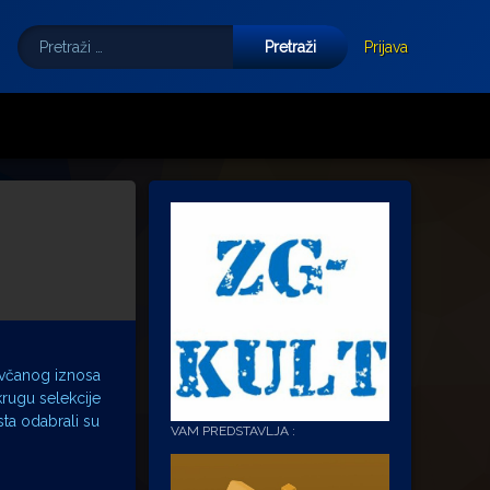
Pretraži:
Tube
E-mail
Prijava
novčanog iznosa
krugu selekcije
sta odabrali su
VAM PREDSTAVLJA :