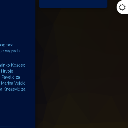
 nagrada
 je nagrada
Marinko Koščec
, Hrvoje
 Pavelić za
, Marina Vujčić
lja Knežević za