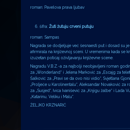
roman: Pavelova prava ljubav
šifra:
Žuti žutuju crveni putuju
roman: Sampas
Nagrada se dodjeljuje već šesnaesti put i dosad su je d
afirmirala na književnoj sceni. U vremenima kada se k
izuzetan poticaj oživljavanju književne scene.
Nagradu V.B.Z.-a za najbolji neobjavljeni roman godin
za „Wonderland“ i Jelena Marković za „Escajg za teletin
Šalković za „Pravi se da ovo nisi vidio“, Svjetlana G
„Proljeće u Karolinentalu“, Aleksandar Novaković za ro
za „Susjed“, Ivica Ivanišević za „Knjigu žalbe“ i Lada 
„Katarinu, Veliku i Malu“.
ŽELJKO KRZNARIĆ