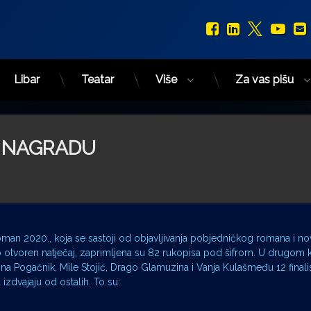
Facebook
LinkedIn
X.com
You
Libar
Teatar
Više
Za vas pišu
I NAGRADU
 roman 2020., koja se sastoji od objavljivanja pobjedničkog romana i 
o otvoren natječaj, zaprimljena su 82 rukopisa pod šifrom. U drugom 
agna Pogačnik, Mile Stojić, Drago Glamuzina i Vanja Kulašmeđu 12 finali
izdvajaju od ostalih. To su: