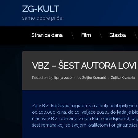
ZG-KULT
samo dobre priče
Stranica dana
Film
Glazba
Preskoči
na
sadržaj
VBZ – ŠEST AUTORA LOV
Kategorije:
Posted on
25. lipnja 2020.
by
Željko Krznarić
Željko Krznarić
Za V.B.Z. književnu nagradu za najbolji neobjavljeni
od 100.000 kuna, do 10. veljače 2020., do kada je bi
članovi V.B.Z.-ova žirija Zoran Ferić (predsjednik), J
šest romana koji se svojom kvalitetom i originalnošću 