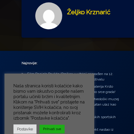
Željko Krznarić
Najnovije:
Film Daniela Pavlića ‘Prašina u vitrini’ nagrađen na 12.
Green Montenegro International Film Festivalu
Naša stranica koristi kolačiće kako
U središtu Petrinje otvorena obnovljena Galerija Krsto
bismo vam iskustvo posjete našem
Hegedušić: Kultura vraćena kući, u samo srce grada!
portalu učinili bržim i kvalitetnijim.
Od petka do nedjelje (31.7. – 2.8.2026.) Arheološki muzej
Klikom na "Prihvati sve" pristajete na
u Zagrebu otvara vrata građanima: Besplatan ulaz kao
korištenje SVIH kolačića, no svoj
zaklon od toplinskog vala
pristanak možete kontrolirati kroz
‘Ni med cvetjem ni pravice’ na Aleji hrvatskih sportskih
izbornik "Postavke kolačića".
velikana
Postavke
Prihvati sve
“Rubikova kocka – složi svoju priču”, projekt nastao iz