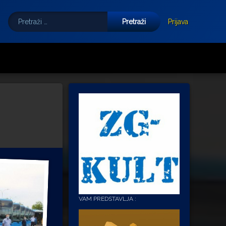
Pretraži:
Tube
E-mail
Prijava
VAM PREDSTAVLJA :