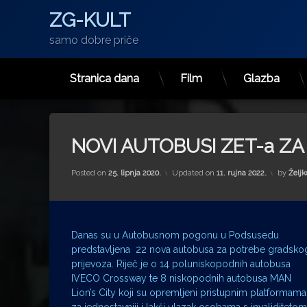
ZG-KULT
samo dobre priče
Stranica dana
Film
Glazba
Preskoči
na
sadržaj
NOVI AUTOBUSI ZET-a ZA
Posted on
25. lipnja 2020.
Updated on
11. rujna 2022.
by
Željk
Danas su u Autobusnom pogonu u Podsusedu
predstavljena 22 nova autobusa za potrebe gradsko
prijevoza. Riječ je o 14 poluniskopodnih autobusa
IVECO Crossway te 8 niskopodnih autobusa MAN
Lion’s City koji su opremljeni pristupnim platformama