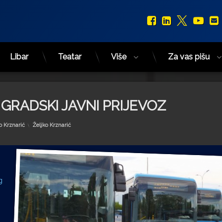
Facebook
LinkedIn
X.com
You
Libar
Teatar
Više
Za vas pišu
 GRADSKI JAVNI PRIJEVOZ
Kategorije:
o Krznarić
Željko Krznarić
g