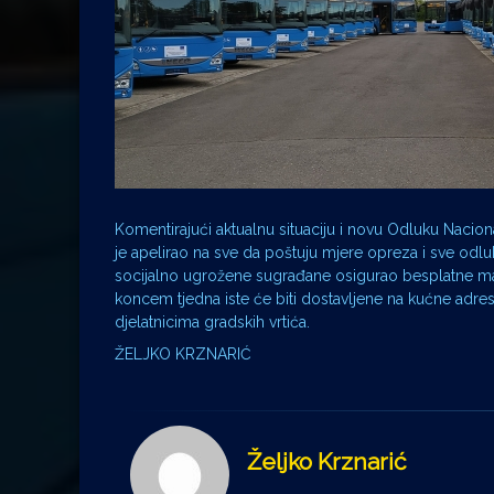
Komentirajući aktualnu situaciju i novu Odluku Nac
je apelirao na sve da poštuju mjere opreza i sve odlu
socijalno ugrožene sugrađane osigurao besplatne mask
koncem tjedna iste će biti dostavljene na kućne adres
djelatnicima gradskih vrtića.
ŽELJKO KRZNARIĆ
Željko Krznarić