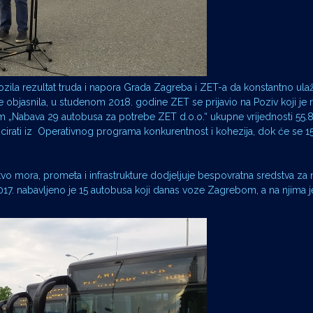
ozila rezultat truda i napora Grada Zagreba i ZET-a da konstantno ula
o je objasnila, u studenom 2018. godine ZET se prijavio na Poziv koji je 
tom „Nabava 29 autobusa za potrebe ZET d.o.o.“ ukupne vrijednosti 55.
ncirati iz Operativnog programa konkurentnost i kohezija, dok će se 15
stvo mora, prometa i infrastrukture dodjeljuje bespovratna sredstva za
. nabavljeno je 15 autobusa koji danas voze Zagrebom, a na njima 