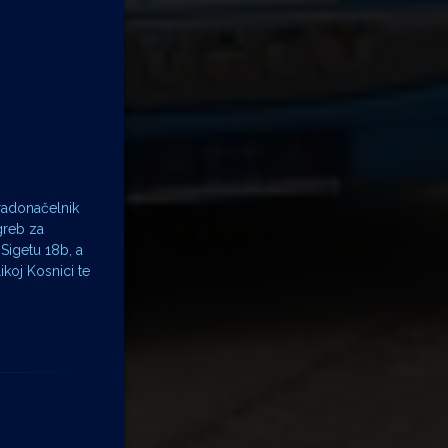
radonačelnik
greb za
Sigetu 18b, a
koj Kosnici te