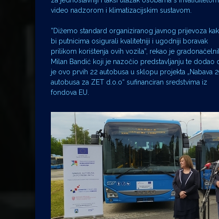
za jednostavniji i lakši ulazak osobama s invaliditetom
video nadzorom i klimatizacijskim sustavom.
”Dižemo standard organiziranog javnog prijevoza ka
bi putnicima osigurali kvalitetniji i ugodniji boravak
prilikom korištenja ovih vozila”, rekao je gradonačelni
Milan Bandić koji je nazočio predstavljanju te dodao 
je ovo prvih 22 autobusa u sklopu projekta „Nabava 
autobusa za ZET d.o.o“ sufinanciran sredstvima iz
fondova EU.