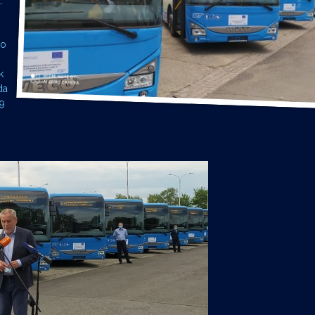
,
ko
k
da
29