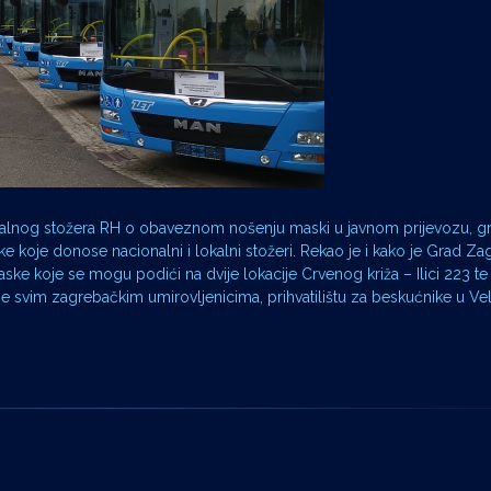
ionalnog stožera RH o obaveznom nošenju maski u javnom prijevozu, g
ke koje donose nacionalni i lokalni stožeri. Rekao je i kako je Grad Za
e koje se mogu podići na dvije lokacije Crvenog križa – Ilici 223 te 
e svim zagrebačkim umirovljenicima, prihvatilištu za beskućnike u Veli