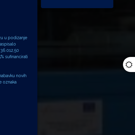
žu u podizanje
raspisalo
836.012,50
% sufinancirati
 nabavku novih
je oznaka