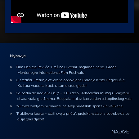
Najnovije:
Film Daniela Pavlića ‘Prašina u vitrini’ nagrađen na 12. Green
Montenegro International Film Festivalu
U središtu Petrinje otvorena obnovljena Galerija Krsto Hegedušić:
Kultura vraćena kući, u samo srce grada!
Od petka do nedjelje (31.7. – 2.8.2026.) Arheološki muzej u Zagrebu
otvara vrata građanima: Besplatan ulaz kao zaklon od toplinskog vala
‘Ni med cvetjem ni pravice’ na Aleji hrvatskih sportskih velikana
“Rubikova kocka – složi svoju priču”, projekt nastao iz potrebe da se
čuje glas djece!
NAJAVE