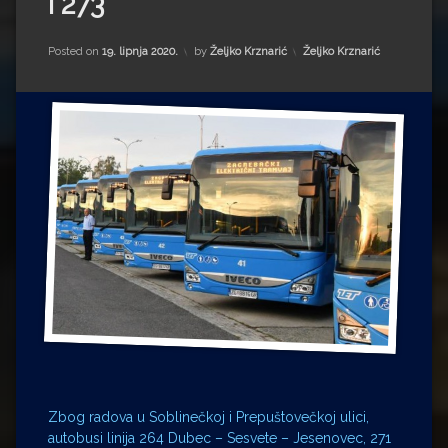
i 273
Impressum
Milenko Strižak
Drugi autori
Drugi autori
Kategorije:
Posted on
19. lipnja 2020.
by
Željko Krznarić
Željko Krznarić
Matea Andrić
Ljiljana Lekanić-Kljaić
Željko Krznarić
Mario Lovreković
Miroslav Šantek
Zbog radova u Soblinečkoj i Prepuštovečkoj ulici,
autobusi linija 264 Dubec – Sesvete – Jesenovec, 271