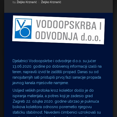
Impressum
Milenko Strižak
Kategorije:
by
Željko Krznarić
Željko Krznarić
Drugi autori
Drugi autori
Matea Andrić
Ljiljana Lekanić-Kljaić
Željko Krznarić
Djelatnici Vodoopskrbe i odvodnje d.o.o. su jučer
Mario Lovreković
13.06.2020. godine po dobivenoj informaciji izašli na
teren, napravili izvid te zaštitili propad. Danas su od
Miroslav Šantek
ranojutarnjih sati pristupili prvoj fazi sanacije propada
javnog kanala mješovite namjene.
Uslijed velikih protoka kroz kolektor došlo je do
ispiranja materijala, a potres koji je zadesio grad
Zagreb 22. ožujka 2020. godine ubrzao je puknuća
bokova kolektora odnosno poremetio njegovu
statičku stabilnost. Navedeni čimbenici uzrokovali su