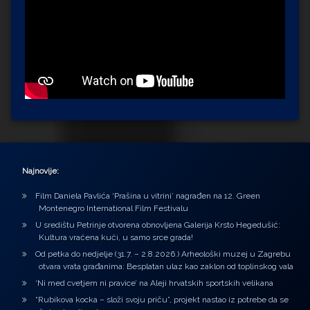
Najnovije:
Film Daniela Pavlića ‘Prašina u vitrini’ nagrađen na 12. Green
Montenegro International Film Festivalu
U središtu Petrinje otvorena obnovljena Galerija Krsto Hegedušić:
Kultura vraćena kući, u samo srce grada!
Od petka do nedjelje (31.7. – 2.8.2026.) Arheološki muzej u Zagrebu
otvara vrata građanima: Besplatan ulaz kao zaklon od toplinskog vala
‘Ni med cvetjem ni pravice’ na Aleji hrvatskih sportskih velikana
“Rubikova kocka – složi svoju priču”, projekt nastao iz potrebe da se