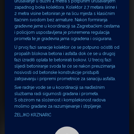
urušavanje u dužini 4 metra s potpunim urušavanjem
zapadnog boka kolektora. Kolektor 2.7 metara širine i
2 metra visine betoniran je na licu mjesta s klasičnim
tlačnim svodom bez armature. Nakon formiranja
građevne jame u koordinaciji sa Zagrebačkim cestama
i policijom uspostavljena je privremena regulacija
prometa te je građevna jama ograđena i osigurana.
U prvoj fazi sanacije kolektor će se potpuno očistiti od
propalih blokova betona i asfalta dok će se u drugoj
fazi izraditi oplata te betonirati bokovi. U trećoj fazi
slijedi betoniranje svoda te će se nakon preuzimanja
nosivosti od betonske konstrukcije pristupiti
zatrpavanju i pripremi prometnice za sanaciju asfalta.
Sve radnje vode se u koordinaciji sa nadležnim
službama radi sigurnosti građana i prometa.
S obzirom na složenost i kompleksnost radova
molimo građane za razumijevanje i strpljenje.
ŽELJKO KRZNARIĆ