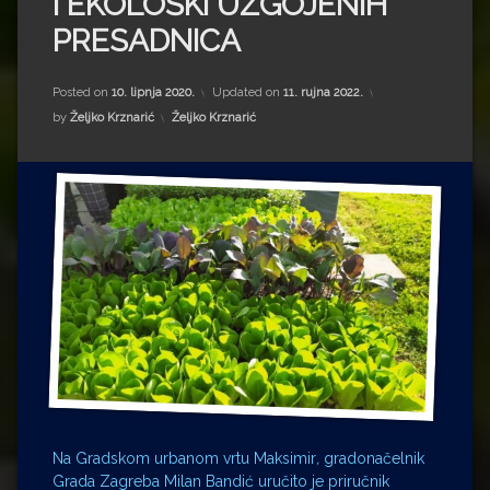
I EKOLOŠKI UZGOJENIH
Impressum
Milenko Strižak
PRESADNICA
Drugi autori
Drugi autori
Posted on
10. lipnja 2020.
Updated on
11. rujna 2022.
Matea Andrić
Kategorije:
by
Željko Krznarić
Željko Krznarić
Ljiljana Lekanić-Kljaić
Željko Krznarić
Mario Lovreković
Miroslav Šantek
Na Gradskom urbanom vrtu Maksimir
,
gradonačelnik
Grada Zagreba Milan Bandić uručito je priručnik