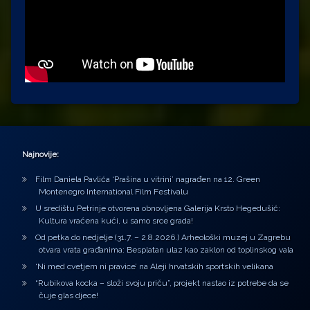
Najnovije:
Film Daniela Pavlića ‘Prašina u vitrini’ nagrađen na 12. Green
Montenegro International Film Festivalu
U središtu Petrinje otvorena obnovljena Galerija Krsto Hegedušić:
Kultura vraćena kući, u samo srce grada!
Od petka do nedjelje (31.7. – 2.8.2026.) Arheološki muzej u Zagrebu
otvara vrata građanima: Besplatan ulaz kao zaklon od toplinskog vala
‘Ni med cvetjem ni pravice’ na Aleji hrvatskih sportskih velikana
“Rubikova kocka – složi svoju priču”, projekt nastao iz potrebe da se
čuje glas djece!