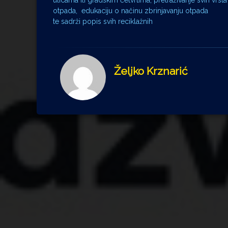
ulicama ili gradskim četvrtima, pretraživanje svih vrsta
otpada, edukaciju o načinu zbrinjavanju otpada
te sadrži popis svih reciklažnih
Željko Krznarić