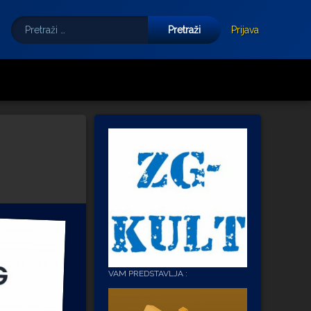
Pretraži:
Tube
E-mail
Prijava
VAM PREDSTAVLJA :