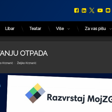
Facebook
LinkedIn
X.com
You
Libar
Teatar
Više
Za vas pišu
VANJU OTPADA
Kategorije:
ko Krznarić
Željko Krznarić
i