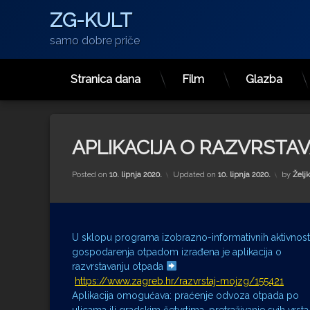
ZG-KULT
samo dobre priče
Stranica dana
Film
Glazba
Preskoči
na
sadržaj
APLIKACIJA O RAZVRSTA
Posted on
10. lipnja 2020.
Updated on
10. lipnja 2020.
by
Želj
U sklopu programa izobrazno-informativnih aktivnost
gospodarenja otpadom izrađena je aplikacija o
razvrstavanju otpada
https://www.zagreb.hr/razvrstaj-mojzg/155421
Aplikacija omogućava: praćenje odvoza otpada po