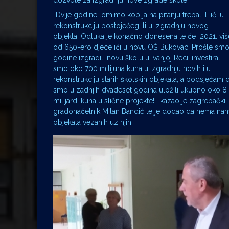
dozvole za izgradnju nove zgrade škole
„Dvije godine lomimo koplja na pitanju trebali li ići u
rekonstrukciju postojećeg ili u izgradnju novog
objekta. Odluka je konačno donesena te će 2021. viš
od 650-ero djece ići u novu OŠ Bukovac. Prošle sm
godine izgradili novu školu u Ivanjoj Reci, investirali
smo oko 700 milijuna kuna u izgradnju novih i u
rekonstrukciju starih školskih objekata, a podsjećam 
smo u zadnjih dvadeset godina uložili ukupno oko 8
milijardi kuna u slične projekte!“, kazao je zagrebački
gradonačelnik Milan Bandić te je dodao da nema namje
objekata vezanih uz njih.