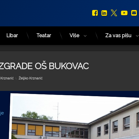
Facebook
LinkedIn
X.com
You
Libar
Teatar
Više
Za vas pišu
 ZGRADE OŠ BUKOVAC
Kategorije:
 Krznarić
Željko Krznarić
je