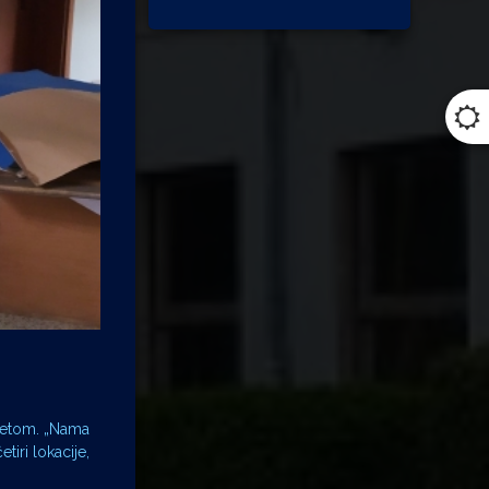
sretom. „Nama
tiri lokacije,