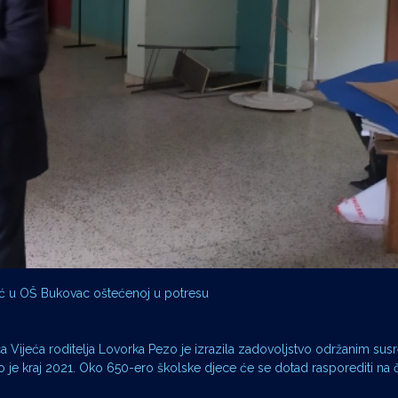
ć u OŠ Bukovac oštećenoj u potresu
a Vijeća roditelja Lovorka Pezo je izrazila zadovoljstvo održanim su
to je kraj 2021. Oko 650-ero školske djece će se dotad rasporediti na če