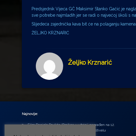
Predsjednik Vijeća GČ Maksimir Stanko Gačić je naglasi
sve potrebe najmlađih jer se radi o najvećoj školi s
Slijedeća zajednička kava bit će na polaganju kamena
ŽELJKO KRZNARIĆ
Željko Krznarić
Najnovije:
Film Daniela Pavlića ‘Prašina u vitrini’ nagrađen na 12.
Green Montenegro International Film Festivalu