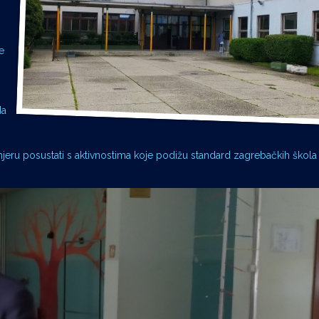
e
o
da
ru posustati s aktivnostima koje podižu standard zagrebačkih škola 