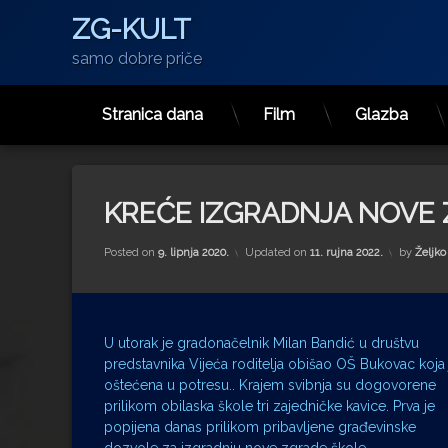
ZG-KULT
samo dobre priče
Stranica dana
Film
Glazba
Preskoči
na
sadržaj
KREĆE IZGRADNJA NOVE
Posted on
9. lipnja 2020.
Updated on
11. rujna 2022.
by
Željko
U utorak je gradonačelnik Milan Bandić u društvu
predstavnika Vijeća roditelja obišao OŠ Bukovac koja 
oštećena u potresu.. Krajem svibnja su dogovorene
prilikom obilaska škole tri zajedničke kavice. Prva je
popijena danas prilikom pribavljene građevinske