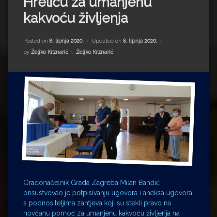
Hreliću za umanjenu
Impressum
Milenko Strižak
kakvoću življenja
Drugi autori
Drugi autori
Posted on
8. lipnja 2020.
Updated on
8. lipnja 2020.
Matea Andrić
Kategorije:
by
Željko Krznarić
Željko Krznarić
Ljiljana Lekanić-Kljaić
Željko Krznarić
Mario Lovreković
Miroslav Šantek
Gradonačelnik Grada Zagreba Milan Bandić
prisustvovao je potpisivanju ugovora i aneksa ugovora
s podnositeljima zahtjeva koji su stekli pravo na
novčanu pomoć za umanjenu kakvoću življenja na