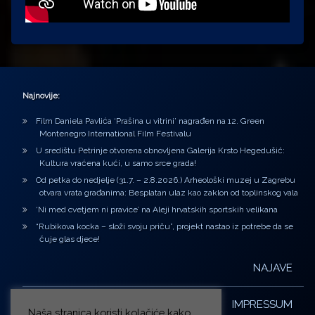
Najnovije:
Film Daniela Pavlića ‘Prašina u vitrini’ nagrađen na 12. Green
Montenegro International Film Festivalu
U središtu Petrinje otvorena obnovljena Galerija Krsto Hegedušić:
Kultura vraćena kući, u samo srce grada!
Od petka do nedjelje (31.7. – 2.8.2026.) Arheološki muzej u Zagrebu
otvara vrata građanima: Besplatan ulaz kao zaklon od toplinskog vala
‘Ni med cvetjem ni pravice’ na Aleji hrvatskih sportskih velikana
“Rubikova kocka – složi svoju priču”, projekt nastao iz potrebe da se
čuje glas djece!
NAJAVE
IMPRESSUM
Naša stranica koristi kolačiće kako