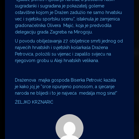
sugrađanki i sugrađana je pokazatelj goleme
ostavštine kojom je Dražen zadužio ne samo hrvatsku
već i svjetsku sportsku scenu”, istaknula je zamjenica
gradonačelnika Olivera Majić, koja je predvodila
delegaciju grada Zagreba na Mirogoju.
U povodu obilježavanja 27. obljetnice smrti jednog od
najvećih hrvatskih i svjetskih košarkaša Dražena
Petrovića, položili su vijenac i zapalilo svijeću na
njegovom grobu u Aleji hrvatskih velikana.
Draženova majka gospođa Biserka Petrović kazala
je kako joj je ”srce ispunjeno ponosom, a sjecanje
naroda ne blijedi i to je najveća medalja mog sina!”
ŽELJKO KRZNARIĆ