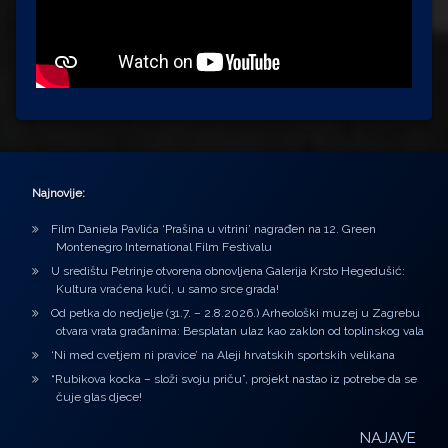
Najnovije:
Film Daniela Pavlića ‘Prašina u vitrini’ nagrađen na 12. Green
Montenegro International Film Festivalu
U središtu Petrinje otvorena obnovljena Galerija Krsto Hegedušić:
Kultura vraćena kući, u samo srce grada!
Od petka do nedjelje (31.7. – 2.8.2026.) Arheološki muzej u Zagrebu
otvara vrata građanima: Besplatan ulaz kao zaklon od toplinskog vala
‘Ni med cvetjem ni pravice’ na Aleji hrvatskih sportskih velikana
“Rubikova kocka – složi svoju priču”, projekt nastao iz potrebe da se
čuje glas djece!
NAJAVE