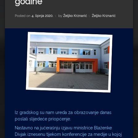
godine
Impressum
Milenko Strižak
Drugi autori
Drugi autori
Kategorije:
Posted on
4. lipnja 2020.
by
Željko Krznarić
Željko Krznarić
Matea Andrić
Ljiljana Lekanić-Kljaić
Željko Krznarić
Mario Lovreković
Miroslav Šantek
Iz gradskog su nam ureda za obrazovanje danas
poslali slijedeće priopćenje.
Nastavno na jučerašnju izjavu ministrice Blaženke
Divjak iznesenu tijekom konferencije za medije u kojoj