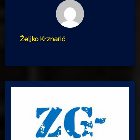
Željko Krznarić