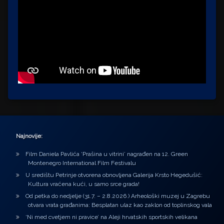
Najnovije:
Film Daniela Pavlića ‘Prašina u vitrini’ nagrađen na 12. Green
Montenegro International Film Festivalu
U središtu Petrinje otvorena obnovljena Galerija Krsto Hegedušić:
Kultura vraćena kući, u samo srce grada!
Od petka do nedjelje (31.7. – 2.8.2026.) Arheološki muzej u Zagrebu
otvara vrata građanima: Besplatan ulaz kao zaklon od toplinskog vala
‘Ni med cvetjem ni pravice’ na Aleji hrvatskih sportskih velikana