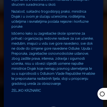
stručnim suradnicima u školi.
Nažalost, sukladno trogodišnjoj praksi, ministrica
Divjak i u ovom je slučaju učenicima, roditeljima,
učiteljima i ravnateljima poslala nejasne i konfuzne
poruke.
Ističemo kako su zagrebačke škole spremne za
prihvat i organizaciju redovne nastave za sve učenike,
međutim, imajući u vidu sve gore navedeno, sve dok
ne dođe do izmjene gore navedene Odluke, Uputa i
Preporuka, zagrebačke osnovnoškolske ustanove,
zbog zaštite prava, interesa, zdravlja i sigurnosti
učenika, nisu u obvezi slijediti usmene naputke
ministrice Divjak koje nemaju pravnog utemeljenja te
su u suprotnosti s Odlukom Vlade Republike Hrvatske
te preporukama nadležnih tijela, stoji u priopćenju
gradskog ureda za obrazovanje.
ŽELJKO KRZNARIĆ