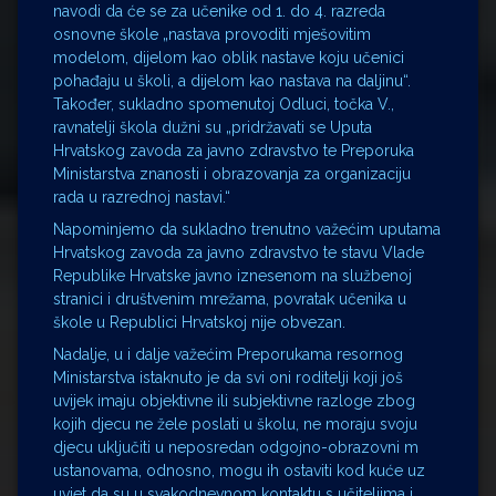
navodi da će se za učenike od 1. do 4. razreda
osnovne škole „nastava provoditi mješovitim
modelom, dijelom kao oblik nastave koju učenici
pohađaju u školi, a dijelom kao nastava na daljinu“.
Također, sukladno spomenutoj Odluci, točka V.,
ravnatelji škola dužni su „pridržavati se Uputa
Hrvatskog zavoda za javno zdravstvo te Preporuka
Ministarstva znanosti i obrazovanja za organizaciju
rada u razrednoj nastavi.“
Napominjemo da sukladno trenutno važećim uputama
Hrvatskog zavoda za javno zdravstvo te stavu Vlade
Republike Hrvatske javno iznesenom na službenoj
stranici i društvenim mrežama, povratak učenika u
škole u Republici Hrvatskoj nije obvezan.
Nadalje, u i dalje važećim Preporukama resornog
Ministarstva istaknuto je da svi oni roditelji koji još
uvijek imaju objektivne ili subjektivne razloge zbog
kojih djecu ne žele poslati u školu, ne moraju svoju
djecu uključiti u neposredan odgojno-obrazovni m
ustanovama, odnosno, mogu ih ostaviti kod kuće uz
uvjet da su u svakodnevnom kontaktu s učiteljima i