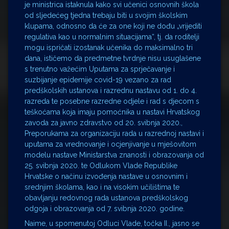
je ministrica istaknula kako svi učenici osnovnih škola
od sljedećeg tjedna trebaju biti u svojim školskim
klupama, odnosno da će za one koji ne dođu „vrijediti
regulativa kao u normalnim situacijama“, tj. da roditelji
mogu ispričati izostanak učenika do maksimalno tri
dana, ističemo da predmetne tvrdnje nisu usuglašene
s trenutno važećim Uputama za sprječavanje i
suzbijanje epidemije covid-19 vezano za rad
predškolskih ustanova i razrednu nastavu od 1. do 4.
razreda te posebne razredne odjele i rad s djecom s
teškoćama koja imaju pomoćnika u nastavi Hrvatskog
zavoda za javno zdravstvo od 20. svibnja 2020.,
Preporukama za organizaciju rada u razrednoj nastavi i
uputama za vrednovanje i ocjenjivanje u mješovitom
modelu nastave Ministarstva znanosti i obrazovanja od
25. svibnja 2020. te Odlukom Vlade Republike
Hrvatske o načinu izvođenja nastave u osnovnim i
srednjim školama, kao i na visokim učilištima te
obavljanju redovnog rada ustanova predškolskog
odgoja i obrazovanja od 7. svibnja 2020. godine.
Naime, u spomenutoj Odluci Vlade, točka II., jasno se