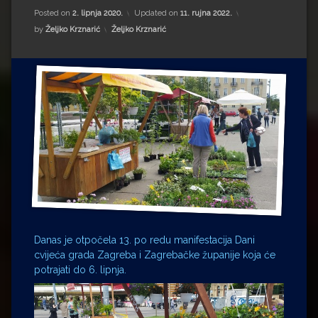
Impressum
Milenko Strižak
Posted on
2. lipnja 2020.
Updated on
11. rujna 2022.
Kategorije:
by
Željko Krznarić
Željko Krznarić
Drugi autori
Drugi autori
Matea Andrić
Ljiljana Lekanić-Kljaić
Željko Krznarić
Mario Lovreković
Miroslav Šantek
Danas je otpočela 13. po redu manifestacija Dani
cvijeća grada Zagreba i Zagrebačke županije koja će
potrajati do 6. lipnja.