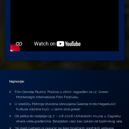
Najnovije:
Film Daniela Pavlića ‘Prašina u vitrini’ nagrađen na 12. Green
Montenegro International Film Festivalu
U središtu Petrinje otvorena obnovljena Galerija Krsto Hegedušić:
Kultura vraćena kući, u samo srce grada!
Od petka do nedjelje (31.7. – 2.8.2026.) Arheološki muzej u Zagrebu
otvara vrata građanima: Besplatan ulaz kao zaklon od toplinskog vala
‘Ni med cvetjem ni pravice’ na Aleji hrvatskih sportskih velikana