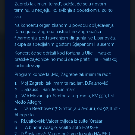
Zagreb tak imam te rad“, održat će se u novom
terminu, u nedjelju, 31. svibnja s početkom u 20.30
sati.
Na koncertu organiziranom u povodu obilježavanja
Dana grada Zagreba nastupit će Zagrebačka
filharmonija, pod ravnanjem dirigenta Ive Lipanovića,
skupa sa specijalnim gostom Stjepanom Hauserom.
Koncert će se održati kod fontana u Ulici Hrvatske
bratske zajednice, no moći će se pratiti i na Hrvatskoj
radioteleviziji.
Program koncerta „Moj Zagrebe tak imam te rad“:
1. Moj Zagreb, tak imam te rad (arr. D.Palanović)
2. J.Strauss I: Ban Jelačić marš
3. W.A.Mozart: 40. Simfonija u g-molu, KV 550, I. st.-
Molto Allegro
4. L.van Beethoven: 7. Simfonija u A-duru, op.92, II. st.-
Allegretto
5. P.I.Čajkovski: Valcer cvijeća iz suite ‘Orašar’
6. T.Albinoni: Adagio, vcello solo HAUSER
7. D.Šostakovič: Valcer br.2, vcello solo HAUSER