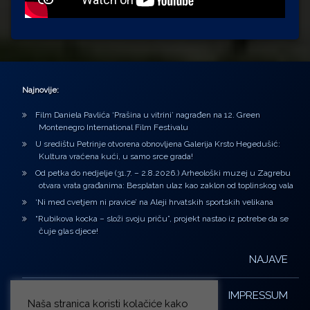
Najnovije:
Film Daniela Pavlića ‘Prašina u vitrini’ nagrađen na 12. Green
Montenegro International Film Festivalu
U središtu Petrinje otvorena obnovljena Galerija Krsto Hegedušić:
Kultura vraćena kući, u samo srce grada!
Od petka do nedjelje (31.7. – 2.8.2026.) Arheološki muzej u Zagrebu
otvara vrata građanima: Besplatan ulaz kao zaklon od toplinskog vala
‘Ni med cvetjem ni pravice’ na Aleji hrvatskih sportskih velikana
“Rubikova kocka – složi svoju priču”, projekt nastao iz potrebe da se
čuje glas djece!
NAJAVE
IMPRESSUM
Naša stranica koristi kolačiće kako