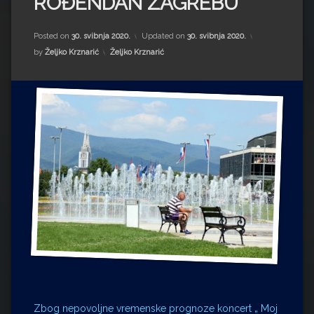
ROĐENDAN ZAGREBU
Impressum
Milenko Strižak
Drugi autori
Drugi autori
Posted on
30. svibnja 2020.
Updated on
30. svibnja 2020.
Kategorije:
by
Željko Krznarić
Željko Krznarić
Matea Andrić
Ljiljana Lekanić-Kljaić
Željko Krznarić
Mario Lovreković
Miroslav Šantek
Zbog nepovoljne vremenske prognoze koncert „ Moj