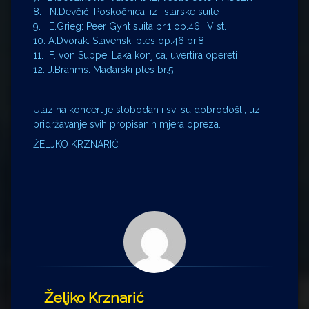
8. N.Devčić: Poskočnica, iz ‘Istarske suite’
9. E.Grieg: Peer Gynt suita br.1 op.46, IV st.
10. A.Dvorak: Slavenski ples op.46 br.8
11. F. von Suppe: Laka konjica, uvertira opereti
12. J.Brahms: Mađarski ples br.5
Ulaz na koncert je slobodan i svi su dobrodošli, uz
pridržavanje svih propisanih mjera opreza.
ŽELJKO KRZNARIĆ
Željko Krznarić