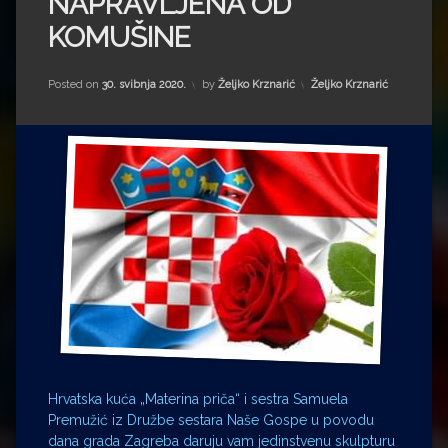
NAPRAVLJENA OD
Impressum
Milenko Strižak
KOMUŠINE
Drugi autori
Drugi autori
Kategorije:
Posted on
30. svibnja 2020.
by
Željko Krznarić
Željko Krznarić
Matea Andrić
Ljiljana Lekanić-Kljaić
Željko Krznarić
Mario Lovreković
Miroslav Šantek
Hrvatska kuća „Materina priča“ i sestra Samuela
Premužić iz Družbe sestara Naše Gospe u povodu
dana grada Zagreba daruju vam jedinstvenu skulpturu