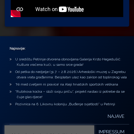
Najnovije:
U središtu Petrinje otvorena obnovljena Galerija Krsto Hegedušić:
Kultura vraćena kući, u samo srce grada!
Od petka do nedjelje (31.7. – 2.8.2026.) Arheološki muzej u Zagrebu
otvara vrata građanima: Besplatan ulaz kao zaklon od toplinskog vala
‘Ni med cvetjem ni pravice’ na Aleji hrvatskih sportskih velikana
“Rubikova kocka – složi svoju priču”, projekt nastao iz potrebe da se
čuje glas djece!
Pozivnica na 6. Likovnu koloniju „Buđenje svjetlosti” u Petrinji
NAJAVE
IMPRESSUM