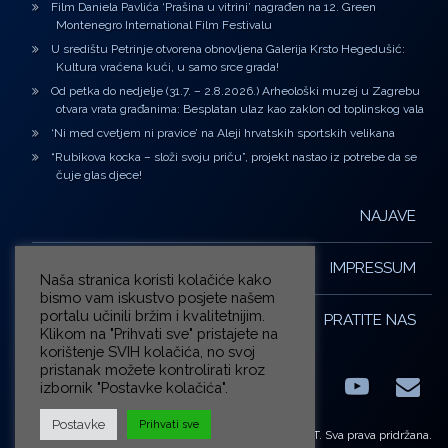
Film Daniela Pavlića ‘Prašina u vitrini’ nagrađen na 12. Green
Montenegro International Film Festivalu
U središtu Petrinje otvorena obnovljena Galerija Krsto Hegedušić:
Kultura vraćena kući, u samo srce grada!
Od petka do nedjelje (31.7. – 2.8.2026.) Arheološki muzej u Zagrebu
otvara vrata građanima: Besplatan ulaz kao zaklon od toplinskog vala
‘Ni med cvetjem ni pravice’ na Aleji hrvatskih sportskih velikana
“Rubikova kocka – složi svoju priču”, projekt nastao iz potrebe da se
čuje glas djece!
NAJAVE
IMPRESSUM
Naša stranica koristi kolačiće kako
bismo vam iskustvo posjete našem
portalu učinili bržim i kvalitetnijim.
PRATITE NAS
Klikom na "Prihvati sve" pristajete na
korištenje SVIH kolačića, no svoj
pristanak možete kontrolirati kroz
izbornik "Postavke kolačića".
Facebook
LinkedIn
YouTub
E-m
X.com
Postavke
Prihvati sve
© ZG-KULT. Sva prava pridržana.