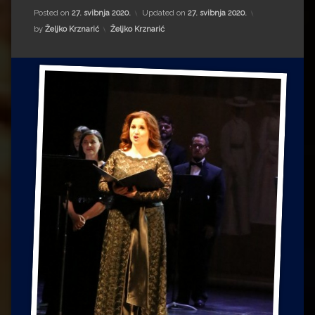
Impressum
Milenko Strižak
Posted on
27. svibnja 2020.
Updated on
27. svibnja 2020.
Kategorije:
by
Željko Krznarić
Željko Krznarić
Drugi autori
Drugi autori
Matea Andrić
Ljiljana Lekanić-Kljaić
Željko Krznarić
Mario Lovreković
Miroslav Šantek