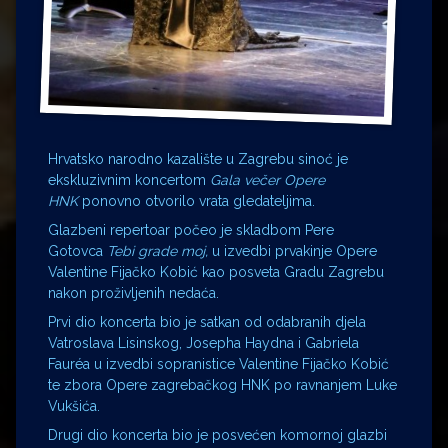
Hrvatsko narodno kazalište u Zagrebu sinoć je
ekskluzivnim koncertom
Gala večer Opere
HNK
ponovno otvorilo vrata gledateljima.
Glazbeni repertoar počeo je skladbom Pere
Gotovca
Tebi grade moj,
u izvedbi prvakinje Opere
Valentine Fijačko Kobić kao posveta Gradu Zagrebu
nakon proživljenih nedaća.
Prvi dio koncerta bio je satkan od odabranih djela
Vatroslava Lisinskog, Josepha Haydna i Gabriela
Fauréa u izvedbi sopranistice Valentine Fijačko Kobić
te zbora Opere zagrebačkog HNK po ravnanjem Luke
Vukšića.
Drugi dio koncerta bio je posvećen komornoj glazbi