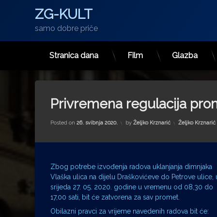
ZG-KULT
samo dobre priče
Stranica dana
Film
Glazba
Preskoči
na
sadržaj
Privremena regulacija prom
Kategorije:
Posted on
26. svibnja 2020.
by
Željko Krznarić
Željko Krznarić
Zbog potrebe izvođenja radova uklanjanja dimnjaka
Vlaška ulica na dijelu Draškovićeve do Petrove ulice, 
srijeda 27. 05. 2020. godine u vremenu od 08,30 do
17,00 sati, bit će zatvorena za sav promet.
Obilazni pravci za vrijeme navedenih radova bit će: