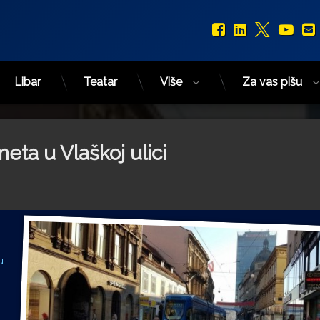
Facebook
LinkedIn
X.com
You
Libar
Teatar
Više
Za vas pišu
eta u Vlaškoj ulici
u