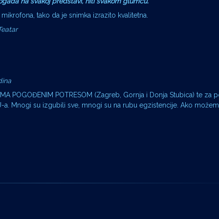
ogađa na svakoj predstavi, niti svakom glumcu.
 mikrofona, tako da je snimka izrazito kvalitetna.
eatar
dina
POGOĐENIM POTRESOM (Zagreb, Gornja i Donja Stubica) te za p
a. Mnogi su izgubili sve, mnogi su na rubu egzistencije. Ako možem