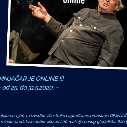
MNJAČAR JE ONLINE !!!
 od 25. do 31.5.2020. –
 jubilarnu 1300-tu izvedbu višestruko nagrađivane predstave DIMNJA
ta predstave dobio više od 200 reakcija punog gledališta. 600 lju