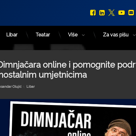
Facebook
LinkedIn
X.com
You
Libar
Teatar
Više
Za vas pišu
imnjačara online i pomognite pod
ostalnim umjetnicima
Kategorije:
ksandar Olujić
Libar