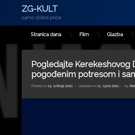
ZG-KULT
samo dobre priče
Stranica dana
Film
Glazba
Preskoči
na
sadržaj
Pogledajte Kerekeshovog D
pogođenim potresom i sam
Posted on
25. svibnja 2020.
Updated on
11. rujna 2022.
by
Ale