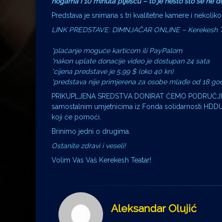
nogama i 10 minuta plješću – to je nešto što se ne d
Predstava je snimana s tri kvalitetne kamere i nekoliko
LINK PREDSTAVE: DIMNJAČAR ONLINE – Kerekesh T
*plaćanje moguće karticom ili PayPalom
*nakon uplate donacije video je dostupan 24 sata
*cijena predstave je 5,99 $ (oko 40 kn)
*predstava nije primjerena za osobe mlađe od 18 go
PRIKUPLJENA SREDSTVA DONIRAT ĆEMO PODRUČJIMA 
samostalnim umjetnicima iz Fonda solidarnosti HDDU-
koji će pomoći.
Brinimo jedni o drugima.
Ostanite zdravi i veseli!
Volim Vas Vaš Kerekesh Teatar!
Aleksandar Olujić