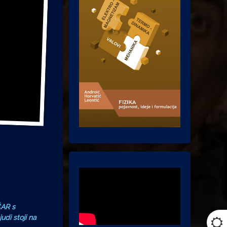
ČAR s
di stoji na