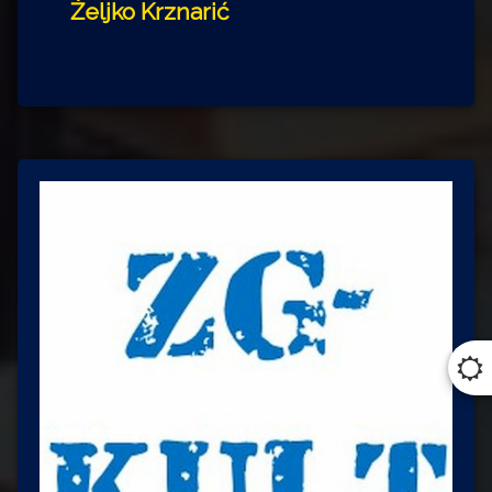
Željko Krznarić