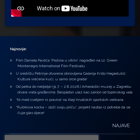
Najnovije:
Film Daniela Pavlića ‘Prašina u vitrini’ nagrađen na 12. Green
Montenegro International Film Festivalu
U središtu Petrinje otvorena obnovljena Galerija Krsto Hegedušić:
Kultura vraćena kući, u samo srce grada!
Od petka do nedjelje (31.7. – 2.8.2026.) Arheološki muzej u Zagrebu
otvara vrata građanima: Besplatan ulaz kao zaklon od toplinskog vala
‘Ni med cvetjem ni pravice’ na Aleji hrvatskih sportskih velikana
“Rubikova kocka – složi svoju priču”, projekt nastao iz potrebe da se
čuje glas djece!
NAJAVE