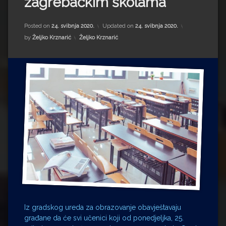
zagrebačkim školama
Impressum
Milenko Strižak
Drugi autori
Drugi autori
Posted on
24. svibnja 2020.
Updated on
24. svibnja 2020.
Kategorije:
by
Željko Krznarić
Željko Krznarić
Matea Andrić
Ljiljana Lekanić-Kljaić
Željko Krznarić
Mario Lovreković
Miroslav Šantek
Iz gradskog ureda za obrazovanje obavještavaju
građane da će svi učenici koji od ponedjeljka, 25.