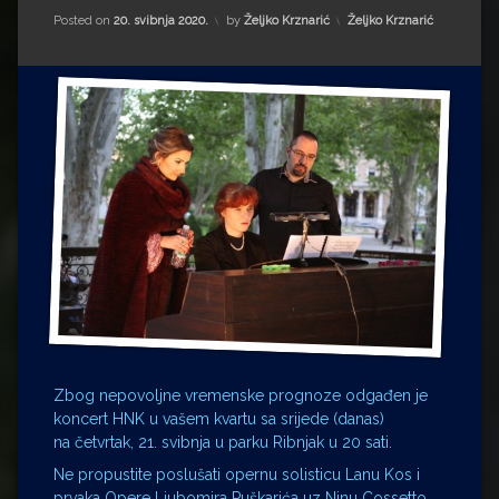
Impressum
Milenko Strižak
Kategorije:
Posted on
20. svibnja 2020.
by
Željko Krznarić
Željko Krznarić
Drugi autori
Drugi autori
Matea Andrić
Ljiljana Lekanić-Kljaić
Željko Krznarić
Mario Lovreković
Miroslav Šantek
Zbog nepovoljne vremenske prognoze odgađen je
koncert HNK u vašem kvartu sa srijede (danas)
na četvrtak, 21. svibnja u parku Ribnjak u 20 sati.
Ne propustite poslušati opernu solisticu Lanu Kos i
prvaka Opere Ljubomira Puškarića uz Ninu Cossetto