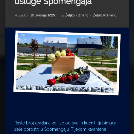
usluge Spomengaja
Impressum
Milenko Strižak
Drugi autori
Drugi autori
Kategorije:
Posted on
16. svibnja 2020.
by
Željko Krznarić
Željko Krznarić
Matea Andrić
Ljiljana Lekanić-Kljaić
Željko Krznarić
Mario Lovreković
Miroslav Šantek
Raste broj građana koji se od svojih kućnih ljubimaca
žele oprostiti u Spomengaju. Tijekom karantene