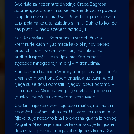
Skloništa za nezbrinute životinje Grada Zagreba i
Spomengaja proteklih su se tjedana dodatno povezali
i zajedno izvrsno surađivali. Potvrda toga je i pjesma
Lupi petama koju su zajedno snimili. Duh je to koji će
nas pratiti i u nadolazećem razdoblju.“
Najviše građana u Spomengaju se odlučuje za
kremiranje kućnih ljubimaca kako bi njihov pepeo
preuzeli u urni. Nekim kremiranjima i ukopima
prethodi ispraćaj. Tako djelatnici Spomengaja
svjedoče mnogobrojnim dirljivim trenucima.
Francuskom buldogu Woodyju organiziran je ispraćaj
u vanjskom paviljonu Spomengaja, a uz vlasnika od
njega su se došli oprostiti i njegovi pseći potomci –
sin i unuk. Uz Woodyjevo je tijelo vlasnik položio i
„pušlek“ cvijeća s njegove omiljene livade.
Građani najčešće kremiraju pse i mačke, no ima tu i
neobičnih kućnih ljubimaca. Uz tvora koji je stigao iz
Rijeke, tu je nedavno bila i prekrasna iguana iz Novog
Zagreba. Njezina je vlasnica kazala kako je ta iguana
dokaz da i gmazovi mogu voljeti ljude s kojima žive.