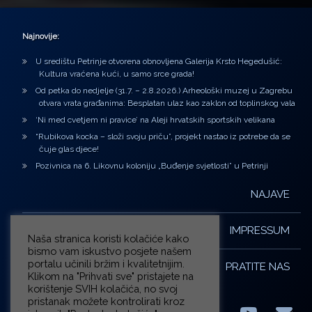
Najnovije:
U središtu Petrinje otvorena obnovljena Galerija Krsto Hegedušić:
Kultura vraćena kući, u samo srce grada!
Od petka do nedjelje (31.7. – 2.8.2026.) Arheološki muzej u Zagrebu
otvara vrata građanima: Besplatan ulaz kao zaklon od toplinskog vala
‘Ni med cvetjem ni pravice’ na Aleji hrvatskih sportskih velikana
“Rubikova kocka – složi svoju priču”, projekt nastao iz potrebe da se
čuje glas djece!
Pozivnica na 6. Likovnu koloniju „Buđenje svjetlosti” u Petrinji
NAJAVE
IMPRESSUM
Naša stranica koristi kolačiće kako
bismo vam iskustvo posjete našem
portalu učinili bržim i kvalitetnijim.
PRATITE NAS
Klikom na "Prihvati sve" pristajete na
korištenje SVIH kolačića, no svoj
pristanak možete kontrolirati kroz