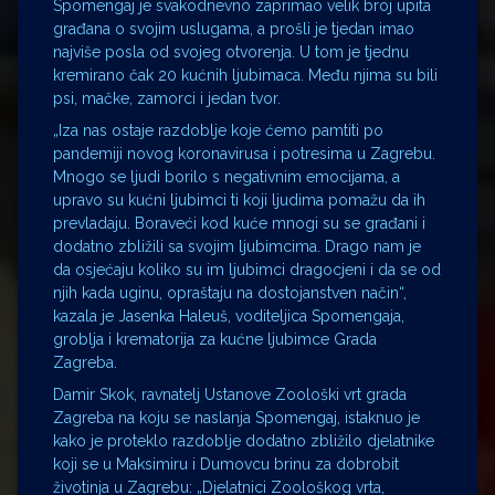
Spomengaj je svakodnevno zaprimao velik broj upita
građana o svojim uslugama, a prošli je tjedan imao
najviše posla od svojeg otvorenja. U tom je tjednu
kremirano čak 20 kućnih ljubimaca. Među njima su bili
psi, mačke, zamorci i jedan tvor.
„Iza nas ostaje razdoblje koje ćemo pamtiti po
pandemiji novog koronavirusa i potresima u Zagrebu.
Mnogo se ljudi borilo s negativnim emocijama, a
upravo su kućni ljubimci ti koji ljudima pomažu da ih
prevladaju. Boraveći kod kuće mnogi su se građani i
dodatno zbližili sa svojim ljubimcima. Drago nam je
da osjećaju koliko su im ljubimci dragocjeni i da se od
njih kada uginu, opraštaju na dostojanstven način“,
kazala je Jasenka Haleuš, voditeljica Spomengaja,
groblja i krematorija za kućne ljubimce Grada
Zagreba.
Damir Skok, ravnatelj Ustanove Zoološki vrt grada
Zagreba na koju se naslanja Spomengaj, istaknuo je
kako je proteklo razdoblje dodatno zbližilo djelatnike
koji se u Maksimiru i Dumovcu brinu za dobrobit
životinja u Zagrebu: „Djelatnici Zoološkog vrta,